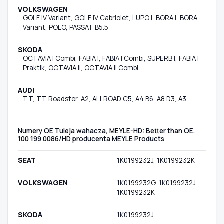
VOLKSWAGEN
GOLF IV Variant, GOLF IV Cabriolet, LUPO I, BORA I, BORA
Variant, POLO, PASSAT B5.5
SKODA
OCTAVIA I Combi, FABIA I, FABIA I Combi, SUPERB I, FABIA I
Praktik, OCTAVIA II, OCTAVIA II Combi
AUDI
TT, TT Roadster, A2, ALLROAD C5, A4 B6, A8 D3, A3
Numery OE Tuleja wahacza, MEYLE-HD: Better than OE.
100 199 0086/HD producenta MEYLE Products
SEAT
1K0199232J, 1K0199232K
VOLKSWAGEN
1K0199232G, 1K0199232J,
1K0199232K
SKODA
1K0199232J