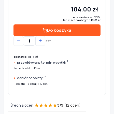
104.00 zł
cena zawiera vat 23%
taniej niż na allegro o
18.01 zł
Do koszyka
szt.
dostawa:
od 16 zł
?
przewidywany termin wysyłki:
Poniedziałek: >10 szt.
?
odbiór osobisty:
Rzeczna - dzisiaj: >10 szt.
★
★
★
★
★
Średnia ocen:
5
/
5
(
12
ocen)