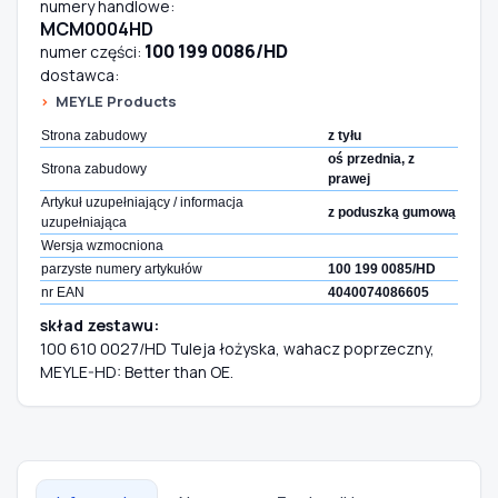
numery handlowe:
MCM0004HD
100 199 0086/HD
numer części:
dostawca:
MEYLE Products
Strona zabudowy
z tyłu
oś przednia, z
Strona zabudowy
prawej
Artykuł uzupełniający / informacja
z poduszką gumową
uzupełniająca
Wersja wzmocniona
parzyste numery artykułów
100 199 0085/HD
nr EAN
4040074086605
skład zestawu:
100 610 0027/HD Tuleja łożyska, wahacz poprzeczny,
MEYLE-HD: Better than OE.