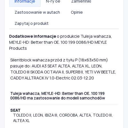
Informacje
N-ry oe
Zamienniki
Zastosowanie w autach
Opinie
Zapytaj o produkt
Dodatkowe informacje
o produkcie Tuleja wahacza,
MEYLE-HD: Better than OE. 100 199 0086/HD MEYLE
Products
Silentblock wahacza przód z tyłu P (18x63x50 mm)
pasuje do: AUDI A3 SEAT ALTEA, ALTEA XL, LEON,
TOLEDO III SKODA OCTAVIA II, SUPERB II, YETI VW BEETLE,
CADDY ALLTRACK IV 1.0-Electric 02.03-12.20
Tuleja wahacza, MEYLE-HD: Better than OE. 100 199
0086/HD ma zastosowanie do modeli samochodów
SEAT
TOLEDO II, LEON, IBIZA III, CORDOBA, ALTEA, TOLEDO III,
ALTEA XL