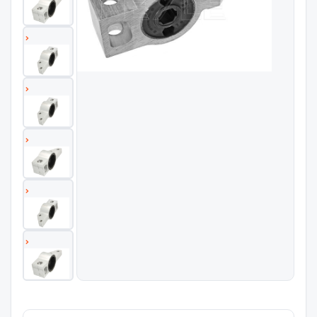
Szukaj pasujących części
Anuluj