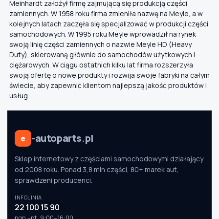
Meinhardt założył firmę zajmującą się produkcją części
zamiennych. W 1958 roku firma zmieniła nazwę na Meyle, a w
kolejnych latach zaczęła się specjalizować w produkcji części
samochodowych. W 1995 roku Meyle wprowadził na rynek
swoją linię części zamiennych o nazwie Meyle HD (Heavy
Duty), skierowaną głównie do samochodów użytkowych i
ciężarowych. W ciągu ostatnich kilku lat firma rozszerzyła
swoją ofertę o nowe produkty i rozwija swoje fabryki na całym
świecie, aby zapewnić klientom najlepszą jakość produktów i
usług.
-autoparts
.
pl
e
Sklep internetowy z częściami samochodowymi działający
od 2008 roku. Ponad 3,8 mln części, 80+ marek aut,
sprawdzeni producenci.
INFOLINIA
22 100 15 90
pon.–pt. 9:00–16:00