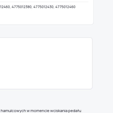
12460, 4775012380, 4775012430, 4775012460
arcz hamulcowych w momencie wciskania pedału