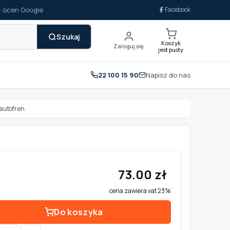
14 ocen Google
Facebook
Szukaj
Koszyk
Zaloguj się
jest pusty
22 100 15 90
Napisz do nas
autofren
73.00 zł
cena zawiera vat 23%
Do koszyka