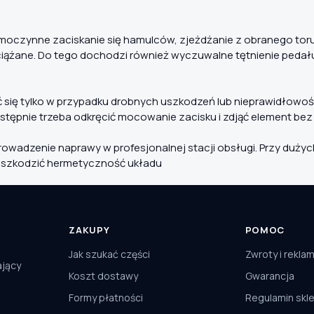
oczynne zaciskanie się hamulców, zjeżdżanie z obranego toru 
ążane. Do tego dochodzi również wyczuwalne tętnienie pedału
ię tylko w przypadku drobnych uszkodzeń lub nieprawidłowości
tępnie trzeba odkręcić mocowanie zacisku i zdjąć element be
prowadzenie naprawy w profesjonalnej stacji obsługi. Przy duż
uszkodzić hermetyczność układu
ZAKUPY
POMOC
Jak szukać części
Zwroty i rekla
ający
Koszt dostawy
Gwarancja
Formy płatności
Regulamin skl