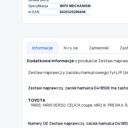
Specyfikacja
WITH MECHANISM
nr EAN
8430320286846
Informacje
N-ry oe
Zamienniki
Zas
Dodatkowe informacje
o produkcie Zestaw napraw
Zestaw naprawczy zacisku hamulcowego tył L/P (śr
Zestaw naprawczy, zacisk hamulca D41850K ma zas
TOYOTA
YARIS, YARIS VERSO, CELICA coupe, MR2 III, PREVIA II, RA
Numery OE Zestaw naprawczy, zacisk hamulca D418