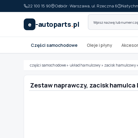
22 100 15 90
Odbiór: Warszawa, ul. Rzeczna 6
Natychm
-autoparts
.
pl
e
Części samochodowe
Oleje i płyny
Akcesor
części samochodowe
»
układ hamulcowy
»
zacisk hamulcowy
Zestaw naprawczy, zacisk hamulc
Wybierz swój pojazd
MARKA
MODEL