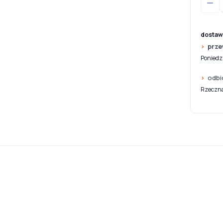
dostaw
prze
Poniedzi
odbi
Rzeczna 