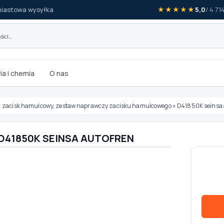
iastowa wysyłka
★★★★★
5,0
/ 4 7
ia i chemia
O nas
»
zacisk hamulcowy, zestaw naprawczy zacisku hamulcowego
»
D41850K seinsa 
a D41850K SEINSA AUTOFREN