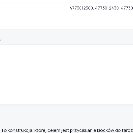
4773012380, 4773012430, 47730
:
. To konstrukcja, której celem jest przyciskanie klocków do t