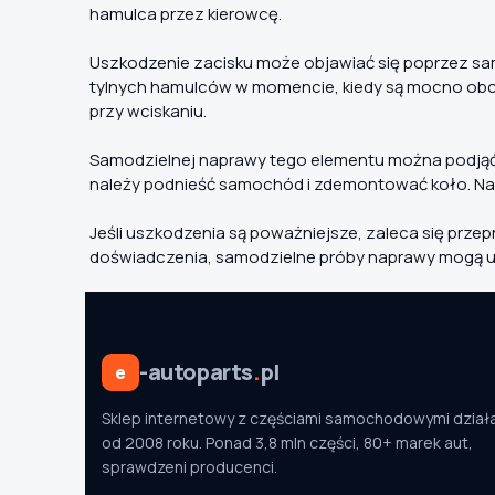
hamulca przez kierowcę.
Uszkodzenie zacisku może objawiać się poprzez sam
tylnych hamulców w momencie, kiedy są mocno obci
przy wciskaniu.
Samodzielnej naprawy tego elementu można podjąć s
należy podnieść samochód i zdemontować koło. Nas
Jeśli uszkodzenia są poważniejsze, zaleca się prze
doświadczenia, samodzielne próby naprawy mogą 
-autoparts
.
pl
e
Sklep internetowy z częściami samochodowymi dział
od 2008 roku. Ponad 3,8 mln części, 80+ marek aut,
sprawdzeni producenci.