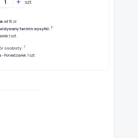
szt.
a:
od 16 zł
?
widywany termin wysyłki:
ałek:1 szt.
?
ór osobisty:
- Poniedziałek: 1 szt.