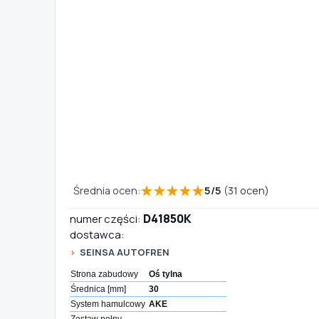
TYP / SILNIK
Szukaj pasujących części
Anuluj
★
★
★
★
★
Średnia ocen:
5
/
5
(
31
ocen)
D41850K
numer części:
dostawca:
SEINSA AUTOFREN
Strona zabudowy
Oś tylna
Średnica [mm]
30
System hamulcowy
AKE
Zestaw pełny