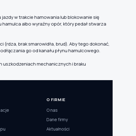
jazdy w trakcie hamowania lub blokowanie się
 hamulca albo wyraźny opór, który pedał stwarza
 (rdza, brak smarowidła, brud). Aby tego dokonać,
z odłączania go od kanału płynu hamulcowego.
ych uszkodzeniach mechanicznych i braku
O FIRMIE
macje
O nas
Dane firmy
epu
Aktualności