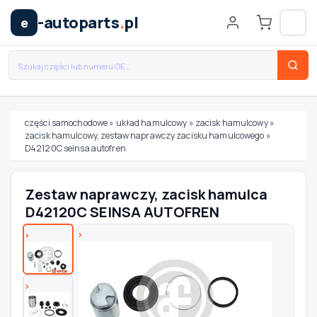
-autoparts
.
pl
e
części samochodowe
»
układ hamulcowy
»
zacisk hamulcowy
»
zacisk hamulcowy, zestaw naprawczy zacisku hamulcowego
»
Wybierz swój pojazd
D42120C seinsa autofren
MARKA
Zestaw naprawczy, zacisk hamulca
D42120C SEINSA AUTOFREN
MODEL
TYP / SILNIK