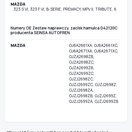
MAZDA
323 S VI, 323 F VI, B-SERIE, PREMACY, MPV II, TRIBUTE, 6
Numery OE Zestaw naprawczy, zacisk hamulca D42120C
producenta SEINSA AUTOFREN
MAZDA
GJ6A2661XA, GJ6A2661XC,
GJ6A2671XA, GJ6A2671XC,
GJZA2698ZB,
GJZA2698ZC,
GJZA2699ZB,
GJZA2699ZC,
GJZJ2698ZC,
GJZJ2699ZC, GJZJ2698Z,
GJZJ2698ZA,
GJZJ2698ZB, GJZJ2699Z,
GJZJ2699ZA, GJZJ2699ZB