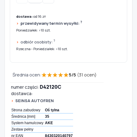
dostawa:
od 16 zł
?
przewidywany termin wysyłki:
Poniedziałek: >10 szt.
?
odbiór osobisty:
Rzeczna - Poniedziałek: >10 szt.
★
★
★
★
★
Średnia ocen:
5
/
5
(
31
ocen)
D42120C
numer części:
dostawca:
SEINSA AUTOFREN
Strona zabudowy
Oś tylna
Średnica [mm]
35
System hamulcowy
AKE
Zestaw pełny
nr EAN
8430320140797