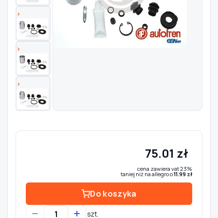
Szukaj pasujących części
Anuluj
75.01 zł
cena zawiera vat 23%
taniej niż na allegro o
11.99 zł
Do koszyka
szt.