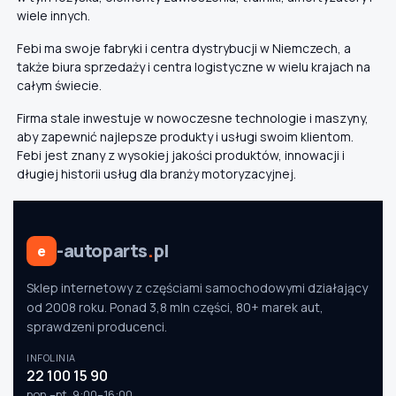
wiele innych.
Febi ma swoje fabryki i centra dystrybucji w Niemczech, a
także biura sprzedaży i centra logistyczne w wielu krajach na
całym świecie.
Firma stale inwestuje w nowoczesne technologie i maszyny,
aby zapewnić najlepsze produkty i usługi swoim klientom.
Febi jest znany z wysokiej jakości produktów, innowacji i
długiej historii usług dla branży motoryzacyjnej.
-autoparts
.
pl
e
Sklep internetowy z częściami samochodowymi działający
od 2008 roku. Ponad 3,8 mln części, 80+ marek aut,
sprawdzeni producenci.
INFOLINIA
22 100 15 90
pon.–pt. 9:00–16:00