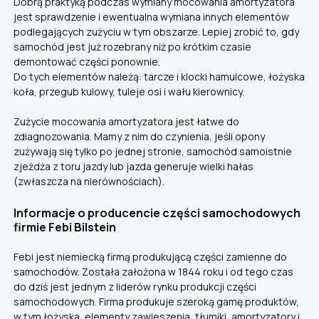
Dobrą praktyką podczas wymiany mocowania amortyzatora
jest sprawdzenie i ewentualna wymiana innych elementów
podlegających zużyciu w tym obszarze. Lepiej zrobić to, gdy
samochód jest już rozebrany niż po krótkim czasie
demontować części ponownie.
Do tych elementów należą: tarcze i klocki hamulcowe, łożyska
koła, przegub kulowy, tuleje osi i wału kierownicy.
Zużycie mocowania amortyzatora jest łatwe do
zdiagnozowania. Mamy z nim do czynienia, jeśli opony
zużywają się tylko po jednej stronie, samochód samoistnie
zjeżdża z toru jazdy lub jazda generuje wielki hałas
(zwłaszcza na nierównościach).
Informacje o producencie części samochodowych
firmie Febi Bilstein
Febi jest niemiecką firmą produkującą części zamienne do
samochodów. Została założona w 1844 roku i od tego czas
do dziś jest jednym z liderów rynku produkcji części
samochodowych. Firma produkuje szeroką gamę produktów,
w tym łożyska, elementy zawieszenia, tłumiki, amortyzatory i