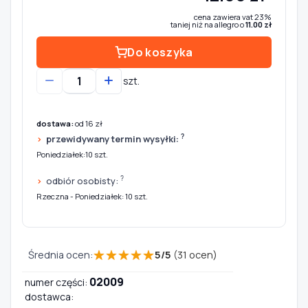
cena zawiera vat 23%
taniej niż na allegro o
11.00 zł
Do koszyka
szt.
dostawa:
od 16 zł
?
przewidywany termin wysyłki:
Poniedziałek:10 szt.
?
odbiór osobisty:
Rzeczna - Poniedziałek: 10 szt.
★
★
★
★
★
Średnia ocen:
5
/
5
(
31
ocen)
02009
numer części:
dostawca: