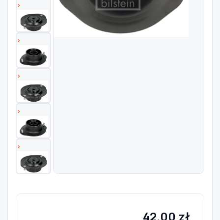
Szukaj pasujących części
Anuluj
42.00 zł