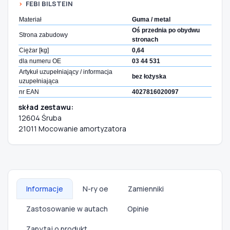
FEBI BILSTEIN
Materiał
Guma / metal
Oś przednia po obydwu
Strona zabudowy
stronach
Ciężar [kg]
0,64
dla numeru OE
03 44 531
Artykuł uzupełniający / informacja
bez łożyska
uzupełniająca
nr EAN
4027816020097
skład zestawu:
12604 Śruba
21011 Mocowanie amortyzatora
Informacje
N-ry oe
Zamienniki
Zastosowanie w autach
Opinie
Zapytaj o produkt