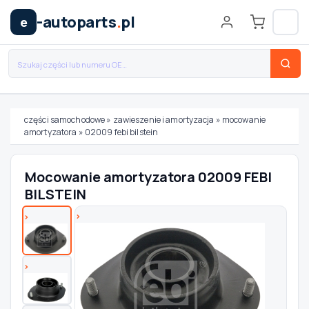
-autoparts
.
pl
e
części samochodowe
»
zawieszenie i amortyzacja
»
mocowanie
amortyzatora
»
02009 febi bilstein
Wybierz swój pojazd
Mocowanie amortyzatora 02009 FEBI
MARKA
BILSTEIN
MODEL
TYP / SILNIK