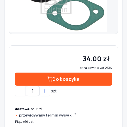
Szukaj pasujących części
Anuluj
34.00 zł
cena zawiera vat 23%
Do koszyka
szt.
dostawa:
od 16 zł
?
przewidywany termin wysyłki:
Piątek:10 szt.