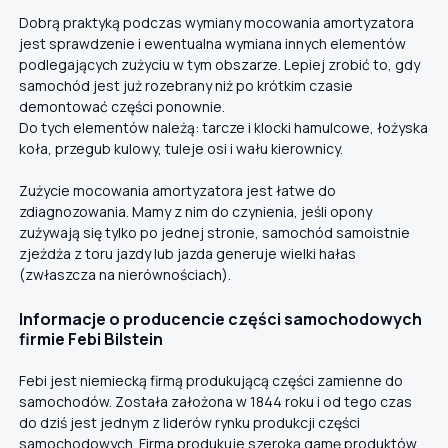
Dobrą praktyką podczas wymiany mocowania amortyzatora
jest sprawdzenie i ewentualna wymiana innych elementów
podlegających zużyciu w tym obszarze. Lepiej zrobić to, gdy
samochód jest już rozebrany niż po krótkim czasie
demontować części ponownie.
Do tych elementów należą: tarcze i klocki hamulcowe, łożyska
koła, przegub kulowy, tuleje osi i wału kierownicy.
Zużycie mocowania amortyzatora jest łatwe do
zdiagnozowania. Mamy z nim do czynienia, jeśli opony
zużywają się tylko po jednej stronie, samochód samoistnie
zjeżdża z toru jazdy lub jazda generuje wielki hałas
(zwłaszcza na nierównościach).
Informacje o producencie części samochodowych
firmie Febi Bilstein
Febi jest niemiecką firmą produkującą części zamienne do
samochodów. Została założona w 1844 roku i od tego czas
do dziś jest jednym z liderów rynku produkcji części
samochodowych. Firma produkuje szeroką gamę produktów,