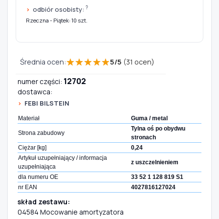
?
odbiór osobisty:
Rzeczna - Piątek: 10 szt.
★
★
★
★
★
Średnia ocen:
5
/
5
(
31
ocen)
12702
numer części:
dostawca:
FEBI BILSTEIN
Materiał
Guma / metal
Tylna oś po obydwu
Strona zabudowy
stronach
Ciężar [kg]
0,24
Artykuł uzupełniający / informacja
z uszczelnieniem
uzupełniająca
dla numeru OE
33 52 1 128 819 S1
nr EAN
4027816127024
skład zestawu:
04584 Mocowanie amortyzatora