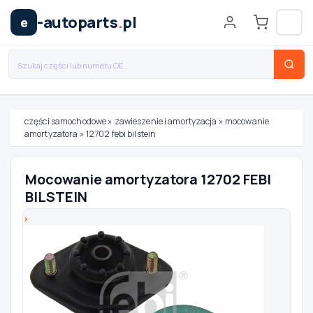
-autoparts
.
pl
e
części samochodowe
»
zawieszenie i amortyzacja
»
mocowanie
amortyzatora
»
12702 febi bilstein
Wybierz swój pojazd
Mocowanie amortyzatora 12702 FEBI
MARKA
BILSTEIN
MODEL
TYP / SILNIK