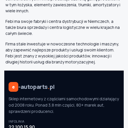
w tym łożyska, elementy zawieszenia, tłumiki, amortyzatory i
wiele innych.
Febi ma swoje fabryki i centra dystrybucji w Niemczech, a
także biura sprzedaży i centra logistyczne w wielu krajach na
całym świecie.
Firma stale inwestuje w nowoczesne technologie i maszyny,
aby zapewnić najlepsze produkty i usługi swoim klientom.
Febi jest znany z wysokiej jakości produktów, innowacji i
długiej historii usług dla branży motoryzacyjnej.
-autoparts
.
pl
e
Sklep internetowy z częściami samochodowymi działający
od 2008 roku. Ponad 3,8 mln części, 80+ marek aut,
sprawdzeni producenci.
INFOLINIA
22 100 15 90