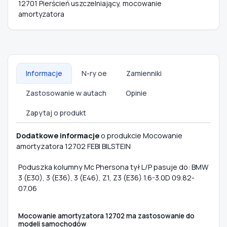
12701 Pierścień uszczelniający, mocowanie
amortyzatora
Informacje
N-ry oe
Zamienniki
Zastosowanie w autach
Opinie
Zapytaj o produkt
Dodatkowe informacje
o produkcie Mocowanie
amortyzatora 12702 FEBI BILSTEIN
Poduszka kolumny Mc Phersona tył L/P pasuje do: BMW
3 (E30), 3 (E36), 3 (E46), Z1, Z3 (E36) 1.6-3.0D 09.82-
07.06
Mocowanie amortyzatora 12702 ma zastosowanie do
modeli samochodów