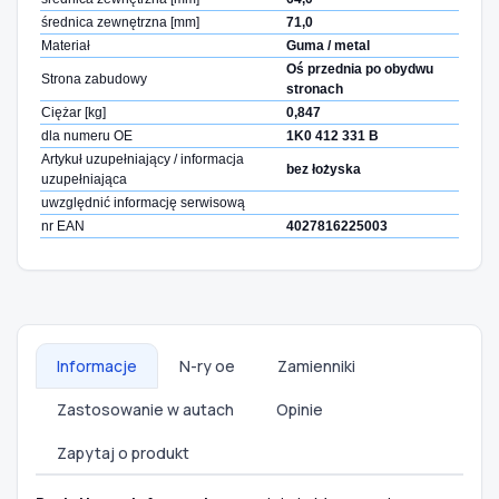
średnica zewnętrzna [mm]
71,0
Materiał
Guma / metal
Oś przednia po obydwu
Strona zabudowy
stronach
Ciężar [kg]
0,847
dla numeru OE
1K0 412 331 B
Artykuł uzupełniający / informacja
bez łożyska
uzupełniająca
uwzględnić informację serwisową
nr EAN
4027816225003
Informacje
N-ry oe
Zamienniki
Zastosowanie w autach
Opinie
Zapytaj o produkt