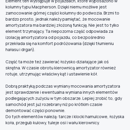
Element ten występuje w pojazdach, które wyposażono w
kolumny typu Macpherson. Dzięki niemu możliwe jest
zamocowanie górnej części kolumny do podwozia. Brzmi to
bardzo prosto, jednak należy pamiętać, że mocowanie
amortyzatora ma bardziej złożoną funkcję. Nie jest to tylko
element trzymający. Ta niepozorna część odpowiada za
izolację amortyzatora od pojazdu, co bezpośrednio
przekłada się na komfort podróżowania (dzięki tłumieniu
hałasu i drgań).
Część ta może też zawierać łożysko działające jak oś
skrętna. W czasie obrotu kierownicą amortyzator również
rotuje, utrzymując właściwy kąt i ustawienie kół.
Dobrą praktyką podczas wymiany mocowania amortyzatora
jest sprawdzenie i ewentualna wymiana innych elementów
podlegających zużyciu w tym obszarze. Lepiej zrobić to, gdy
samochód jest już rozebrany niż po krótkim czasie
demontować części ponownie.
Do tych elementów należą: tarcze i klocki hamulcowe, łożyska
koła, przegub kulowy, tuleje osi i wału kierownicy.