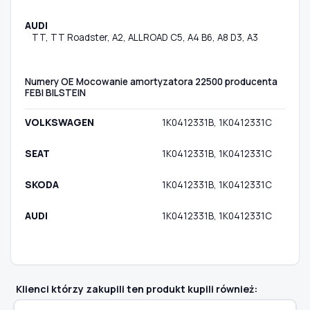
AUDI
TT, TT Roadster, A2, ALLROAD C5, A4 B6, A8 D3, A3
Numery OE Mocowanie amortyzatora 22500 producenta
FEBI BILSTEIN
VOLKSWAGEN
1K0412331B, 1K0412331C
SEAT
1K0412331B, 1K0412331C
SKODA
1K0412331B, 1K0412331C
AUDI
1K0412331B, 1K0412331C
Klienci którzy zakupili ten produkt kupili również: