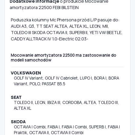
Dodatkowe informacje
o produkcie Mocowanie
amortyzatora 22500 FEBI BILSTEIN
Poduszka kolumny Mc Phersona przód L/P pasuje do:
AUDI A3, Q3, TT SEAT ALTEA, ALTEA XL, LEON, MII,
TOLEDO III SKODA OCTAVIA II, SUPERB II, YETI VW BEETLE,
CADDY ALLTRACK IV 1.0-Electric 02.03-
Mocowanie amortyzatora 22500 ma zastosowanie do
modeli samochodów
VOLKSWAGEN
GOLF IV Variant, GOLF IV Cabriolet, LUPO I, BORA I, BORA
Variant, POLO, PASSAT B5.5
SEAT
TOLEDO II, LEON, IBIZA III, CORDOBA, ALTEA, TOLEDO III,
ALTEA XL
SKODA
OCTAVIA I Combi, FABIA I, FABIA I Combi, SUPERB I, FABIA I
Praktik, OCTAVIA II, OCTAVIA II Combi