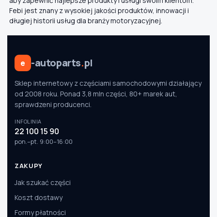
aby zapewnić najlepsze produkty i usługi swoim klientom.
Febi jest znany z wysokiej jakości produktów, innowacji i
długiej historii usług dla branży motoryzacyjnej.
-autoparts
.
pl
e
Sklep internetowy z częściami samochodowymi działający
od 2008 roku. Ponad 3,8 mln części, 80+ marek aut,
sprawdzeni producenci.
INFOLINIA
22 100 15 90
pon.–pt. 9:00–16:00
ZAKUPY
Jak szukać części
Koszt dostawy
Formy płatności