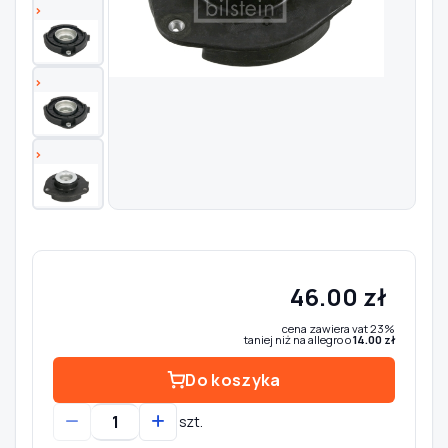
Szukaj pasujących części
Anuluj
46.00 zł
cena zawiera vat 23%
taniej niż na allegro o
14.00 zł
Do koszyka
szt.