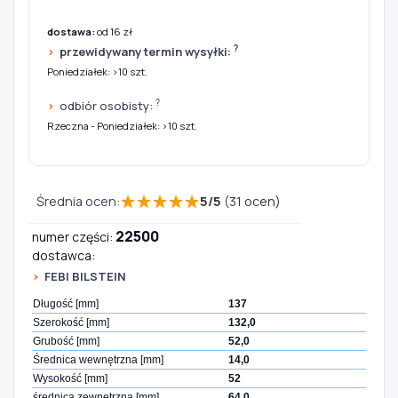
dostawa:
od 16 zł
?
przewidywany termin wysyłki:
Poniedziałek: >10 szt.
?
odbiór osobisty:
Rzeczna - Poniedziałek: >10 szt.
★
★
★
★
★
Średnia ocen:
5
/
5
(
31
ocen)
22500
numer części:
dostawca:
FEBI BILSTEIN
Długość [mm]
137
Szerokość [mm]
132,0
Grubość [mm]
52,0
Średnica wewnętrzna [mm]
14,0
Wysokość [mm]
52
średnica zewnętrzna [mm]
64,0