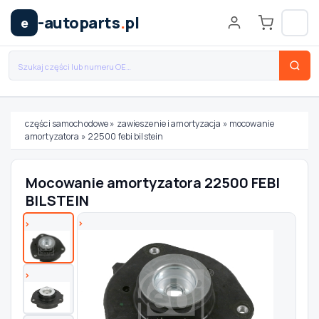
-autoparts
.
pl
e
części samochodowe
»
zawieszenie i amortyzacja
»
mocowanie
amortyzatora
»
22500 febi bilstein
Wybierz swój pojazd
Mocowanie amortyzatora 22500 FEBI
MARKA
BILSTEIN
MODEL
TYP / SILNIK