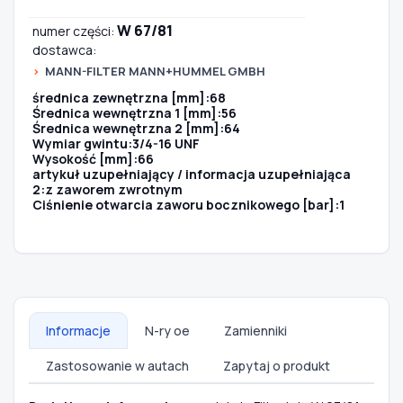
W 67/81
numer części:
dostawca:
Szukaj pasujących części
MANN-FILTER MANN+HUMMEL GMBH
Anuluj
średnica zewnętrzna [mm]:68
Średnica wewnętrzna 1 [mm]:56
Średnica wewnętrzna 2 [mm]:64
Wymiar gwintu:3/4-16 UNF
Wysokość [mm]:66
artykuł uzupełniający / informacja uzupełniająca
2:z zaworem zwrotnym
Ciśnienie otwarcia zaworu bocznikowego [bar]:1
Informacje
N-ry oe
Zamienniki
Zastosowanie w autach
Zapytaj o produkt