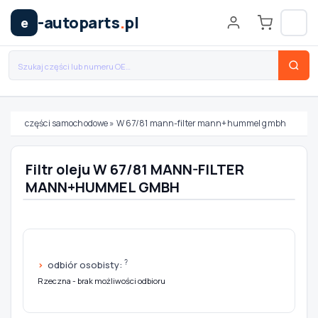
-autoparts
.
pl
e
części samochodowe
»
W 67/81 mann-filter mann+hummel gmbh
Wybierz swój pojazd
Filtr oleju W 67/81 MANN-FILTER
MANN+HUMMEL GMBH
MARKA
MODEL
?
odbiór osobisty:
Rzeczna - brak możliwości odbioru
TYP / SILNIK