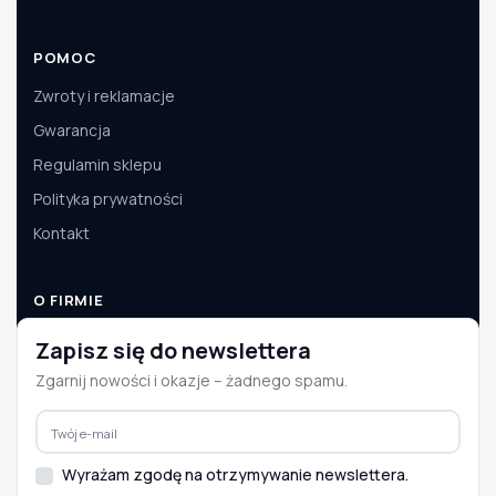
POMOC
Zwroty i reklamacje
Gwarancja
Regulamin sklepu
Polityka prywatności
Kontakt
O FIRMIE
O nas
Zapisz się do newslettera
Dane firmy
Zgarnij nowości i okazje – żadnego spamu.
Aktualności
Współpraca B2B
Wyrażam zgodę na otrzymywanie newslettera.