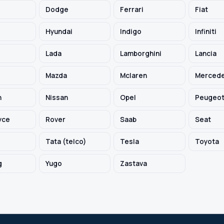
Dodge
Ferrari
Fiat
Hyundai
Indigo
Infiniti
Lada
Lamborghini
Lancia
Mazda
Mclaren
Mercede
h
Nissan
Opel
Peugeo
yce
Rover
Saab
Seat
Tata (telco)
Tesla
Toyota
g
Yugo
Zastava