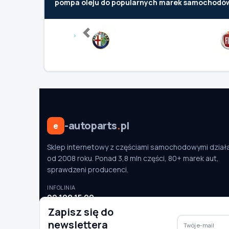
pompa oleju do popularnych marek samochodó
Previous
-autoparts
.
pl
e
Sklep internetowy z częściami samochodowymi dział
od 2008 roku. Ponad 3,8 mln części, 80+ marek aut,
sprawdzeni producenci.
INFOLINIA
22 100 15 90
pon.–pt. 9:00–16:00
Zapisz się do
newslettera