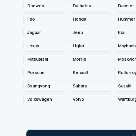
Daewoo
Daihatsu
Daimler
TYP / SILNIK
Fso
Honda
Hummer
Jaguar
Jeep
Kia
Szukaj pasujących części
Lexus
Ligier
Maybach
Anuluj
Mitsubishi
Morris
Moskvic
Porsche
Renault
Rolls-ro
Ssangyong
Subaru
Suzuki
Volkswagen
Volvo
Wartbur