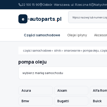
22 100 15 90
Odbiór: Warszawa, ul. Rzeczna 6
Natychm
-autoparts
.
pl
e
Części samochodowe
Oleje i płyny
Akcesor
części samochodowe
»
silnik
»
smarowanie
»
pompa oleju, czę
pompa oleju
Wybierz swój pojazd
wybierz markę samochodu:
MARKA
Acura
Aixam
Alfa Ro
MODEL
Bmw
Bugatti
Buick