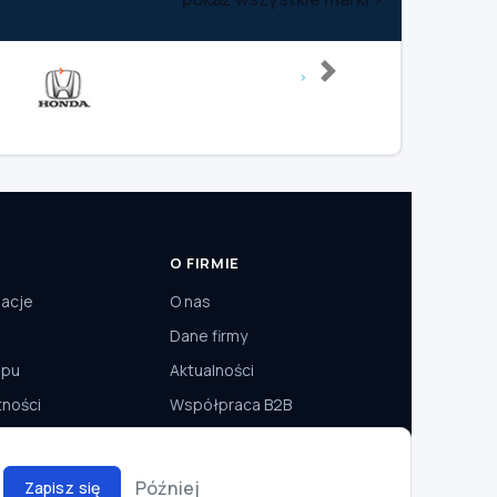
Next
O FIRMIE
macje
O nas
Dane firmy
epu
Aktualności
tności
Współpraca B2B
Później
Zapisz się