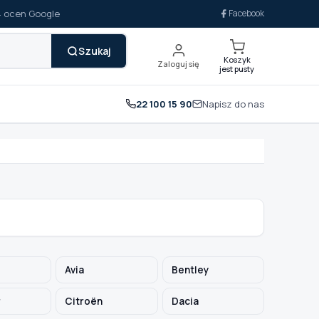
14 ocen Google
Facebook
Szukaj
Koszyk
Zaloguj się
jest pusty
22 100 15 90
Napisz do nas
Avia
Bentley
r
Citroën
Dacia