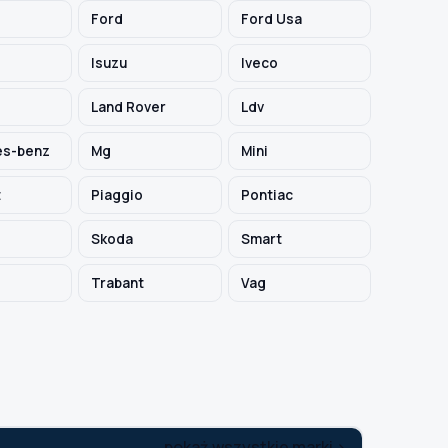
Ford
Ford Usa
Isuzu
Iveco
Land Rover
Ldv
s-benz
Mg
Mini
t
Piaggio
Pontiac
Skoda
Smart
Trabant
Vag
pokaż wszystkie marki >