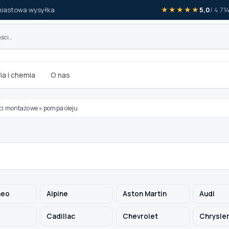
iastowa wysyłka
★★★★★
5,0
/ 4 7
ia i chemia
O nas
ści montażowe
»
pompa oleju
meo
Alpine
Aston Martin
Audi
Cadillac
Chevrolet
Chrysle