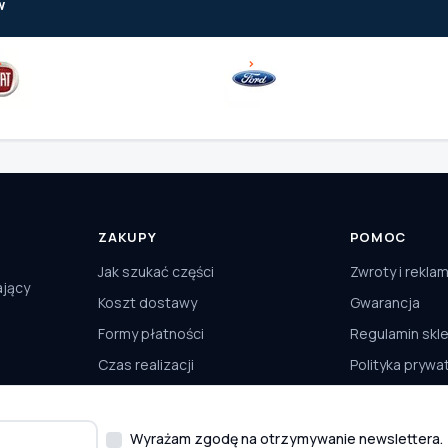
w
ZAKUPY
POMOC
Jak szukać części
Zwroty i rekla
ający
Koszt dostawy
Gwarancja
Formy płatności
Regulamin skl
Czas realizacji
Polityka prywa
Odbiór osobisty
Kontakt
Wyrażam zgodę na otrzymywanie newslettera.