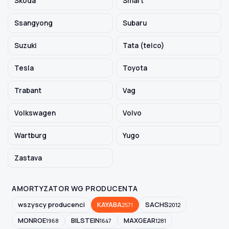
Skoda
Smart
Ssangyong
Subaru
Suzuki
Tata (telco)
Tesla
Toyota
Trabant
Vag
Volkswagen
Volvo
Wartburg
Yugo
Zastava
AMORTYZATOR WG PRODUCENTA
wszyscy producenci
KAYABA
SACHS
2571
2012
MONROE
BILSTEIN
MAXGEAR
1968
1647
1281