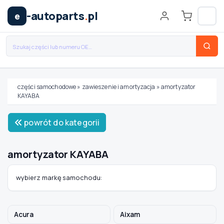
-autoparts
.
pl
e
części samochodowe
»
zawieszenie i amortyzacja
»
amortyzator
KAYABA
Wybierz swój pojazd
powrót do kategorii
MARKA
amortyzator KAYABA
MODEL
wybierz markę samochodu:
TYP / SILNIK
Acura
Aixam