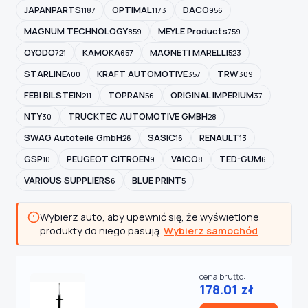
JAPANPARTS
OPTIMAL
DACO
1187
1173
956
MAGNUM TECHNOLOGY
MEYLE Products
859
759
OYODO
KAMOKA
MAGNETI MARELLI
721
657
523
STARLINE
KRAFT AUTOMOTIVE
TRW
400
357
309
FEBI BILSTEIN
TOPRAN
ORIGINAL IMPERIUM
211
56
37
NTY
TRUCKTEC AUTOMOTIVE GMBH
30
28
SWAG Autoteile GmbH
SASIC
RENAULT
26
16
13
GSP
PEUGEOT CITROEN
VAICO
TED-GUM
10
9
8
6
VARIOUS SUPPLIERS
BLUE PRINT
6
5
Wybierz auto, aby upewnić się, że wyświetlone
produkty do niego pasują.
Wybierz samochód
cena brutto:
178.01 zł