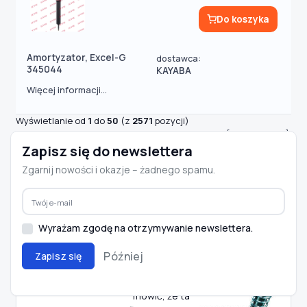
Do koszyka
Amortyzator, Excel-G
dostawca:
345044
KAYABA
Więcej informacji...
Wyświetlanie od
1
do
50
(z
2571
pozycji)
Stron:
1
2
3
4
5
...
[Następna >>]
Zapisz się do newslettera
Zgarnij nowości i okazje – żadnego spamu.
amortyzator KAYABA
Amortyzatory Kayaba
KYB jest jednym z wiodących na
Wyrażam zgodę na otrzymywanie newslettera.
świecie producentów
Później
Zapisz się
amortyzatorów dla motoryzacji.
Przyjęło się
mówić, że ta