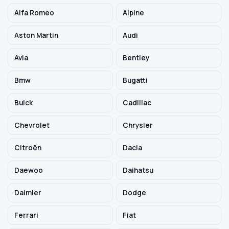
Alfa Romeo
Alpine
Szukaj pasujących części
Aston Martin
Audi
Anuluj
Avia
Bentley
Bmw
Bugatti
Buick
Cadillac
Chevrolet
Chrysler
Citroën
Dacia
Daewoo
Daihatsu
Daimler
Dodge
Ferrari
Fiat