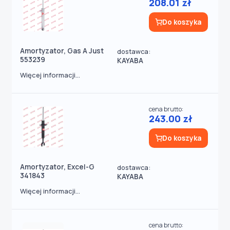
208.01 zł
Do koszyka
Amortyzator, Gas A Just
dostawca:
553239
KAYABA
Więcej informacji...
cena brutto:
243.00 zł
Do koszyka
Amortyzator, Excel-G
dostawca:
341843
KAYABA
Więcej informacji...
cena brutto: