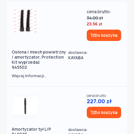
cena brutto:
34.00 zł
23.56 zł
Do koszyka
Osłona / miech powietrzny
dostawca:
/ amortyzator, Protection
KAYABA
Kit wyprzedaż
945502
Więcej informacji...
cena brutto:
227.00 zł
Do koszyka
Amortyzator tył L/P
dostawca: