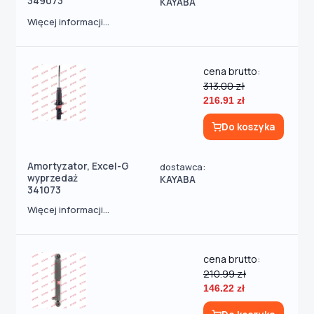
349073
KAYABA
Więcej informacji...
cena brutto:
313.00 zł
216.91 zł
Do koszyka
Amortyzator, Excel-G
dostawca:
wyprzedaż
KAYABA
341073
Więcej informacji...
cena brutto:
210.99 zł
146.22 zł