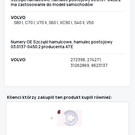
ma zastosowanie do modeli samochodów
VOLVO
S80 I, C70 I, V70 II, S60 I, XC90 I, S40 II, V50
Numery OE Szczęki hamulcowe, hamulec postojowy
03.0137-0450.2 producenta ATE
VOLVO
272398, 274271,
31262869, 8623137
Klienci którzy zakupili ten produkt kupili również: