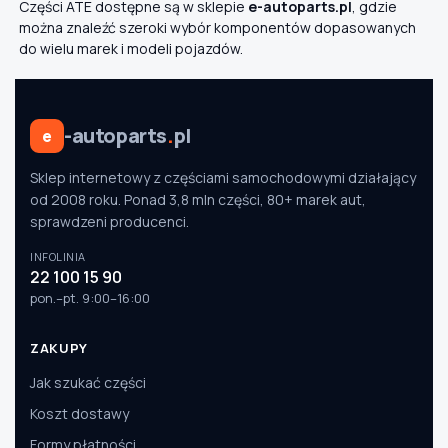
Części ATE dostępne są w sklepie
e-autoparts.pl
, gdzie
można znaleźć szeroki wybór komponentów dopasowanych
do wielu marek i modeli pojazdów.
-autoparts
.
pl
e
Sklep internetowy z częściami samochodowymi działający
od 2008 roku. Ponad 3,8 mln części, 80+ marek aut,
sprawdzeni producenci.
INFOLINIA
22 100 15 90
pon.–pt. 9:00–16:00
ZAKUPY
Jak szukać części
Koszt dostawy
Formy płatności