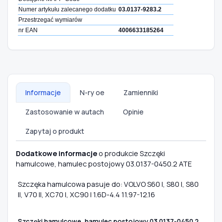
Numer artykułu zalecanego dodatku
03.0137-9283.2
Przestrzegać wymiarów
nr EAN
4006633185264
Informacje
N-ry oe
Zamienniki
Zastosowanie w autach
Opinie
Zapytaj o produkt
Dodatkowe informacje
o produkcie Szczęki
hamulcowe, hamulec postojowy 03.0137-0450.2 ATE
Szczęka hamulcowa pasuje do: VOLVO S60 I, S80 I, S80
II, V70 II, XC70 I, XC90 I 1.6D-4.4 11.97-12.16
Szczęki hamulcowe, hamulec postojowy 03.0137-0450.2