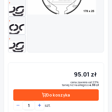
Szukaj pasujących części
Anuluj
95.01 zł
cena zawiera vat 23%
taniej niż na allegro o
4.99 zł
Do koszyka
szt.