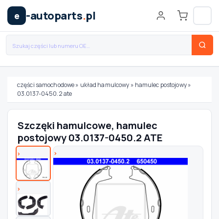
-autoparts
.
pl
e
części samochodowe
»
układ hamulcowy
»
hamulec postojowy
»
03.0137-0450.2 ate
Wybierz swój pojazd
Szczęki hamulcowe, hamulec
MARKA
postojowy 03.0137-0450.2 ATE
MODEL
TYP / SILNIK