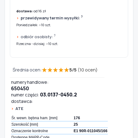
dostawa:
od 16 zł
?
przewidywany termin wysyłki:
Poniedziałek: >10 szt.
?
odbiór osobisty:
Rzeczna - dzisiaj: >10 szt.
★
★
★
★
★
Średnia ocen:
5
/
5
(
10
ocen)
numery handlowe:
650450
03.0137-0450.2
numer części:
dostawca:
ATE
Śr. wewn. bębna ham. [mm]
176
Szerokość [mm]
25
Oznaczenie kontrolne
E1 90R-011045/166
Dostępne MAPP-Code