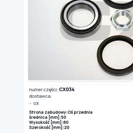
TYP / SILNIK
Szukaj pasujących części
Anuluj
CX034
numer części:
dostawca:
CX
Strona zabudowy:Oś przednia
średnica [mm]:50
Wysokość [mm]:80
Szerokość [mm]:20