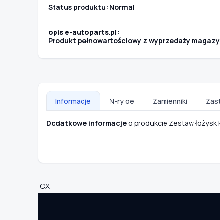
Status produktu: Normal
opis e-autoparts.pl:
Produkt pełnowartościowy z wyprzedaży magazyn
Informacje
N-ry oe
Zamienniki
Zas
Dodatkowe informacje
o produkcie Zestaw łożysk
CX