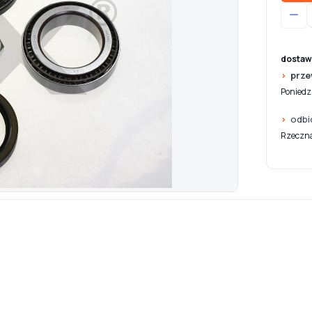
dostaw
prze
Poniedzi
odbi
Rzeczna 