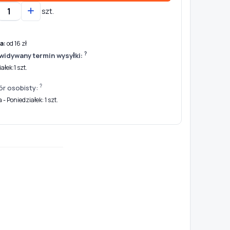
szt.
a:
od 16 zł
?
widywany termin wysyłki:
ałek:1 szt.
?
ór osobisty:
- Poniedziałek: 1 szt.