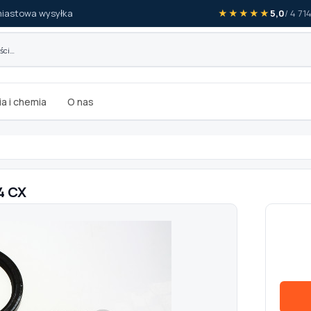
iastowa wysyłka
★★★★★
5,0
/ 4 71
a i chemia
O nas
4 CX