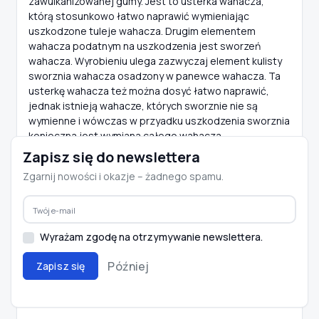
zawulkanizowanej gumy. Jest to usterka wahacza,
którą stosunkowo łatwo naprawić wymieniając
uszkodzone tuleje wahacza. Drugim elementem
wahacza podatnym na uszkodzenia jest sworzeń
wahacza. Wyrobieniu ulega zazwyczaj element kulisty
sworznia wahacza osadzony w panewce wahacza. Ta
usterkę wahacza też można dosyć łatwo naprawić,
jednak istnieją wahacze, których sworznie nie są
wymienne i wówczas w przyadku uszkodzenia sworznia
konieczna jest wymiana całego wahacza
Zapisz się do newslettera
Wahacze w ofercie e-autoparts.pl
Zgarnij nowości i okazje – żadnego spamu.
Sklep z auto częściami e-autoparts.pl oferuje dużą
ilość oryginalnych wahaczy firmy Lemforder, Febi,
Delphi, TRW. Mamy w sprzedaży także tańsze
zamienniki wahaczy do wielu modeli samochodów.
Wszystkie wahacze dostępne w sklepie
Wyrażam zgodę na otrzymywanie newslettera.
motoryzacyjnym e-autoparts.pl spełniają surowe
Później
Zapisz się
normy bezpieczeństwa i wykonane są z materiałów
wysokiej jakości. Masz problem z dobraniem wahacza
do swojego samochodu zadzwoń do nas.