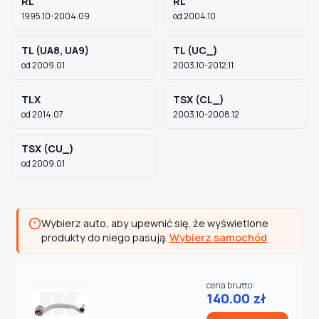
RL
RL
1995.10-2004.09
od 2004.10
TL (UA8, UA9)
TL (UC_)
od 2009.01
2003.10-2012.11
TLX
TSX (CL_)
od 2014.07
2003.10-2008.12
TSX (CU_)
od 2009.01
Wybierz auto, aby upewnić się, że wyświetlone
produkty do niego pasują.
Wybierz samochód
cena brutto:
140.00 zł