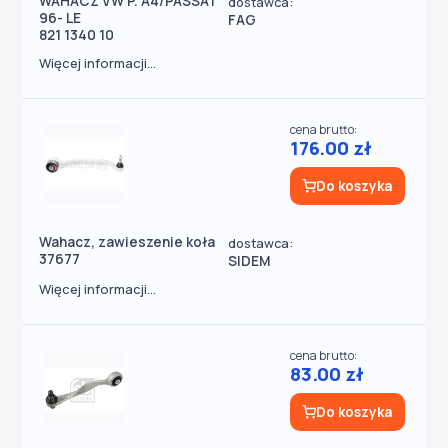
WAHACZ VW P. A4/PASSAT
dostawca:
96- LE
FAG
821 1340 10
Więcej informacji...
cena brutto:
176.00 zł
Do koszyka
Wahacz, zawieszenie koła
dostawca:
37677
SIDEM
Więcej informacji...
cena brutto:
83.00 zł
Do koszyka