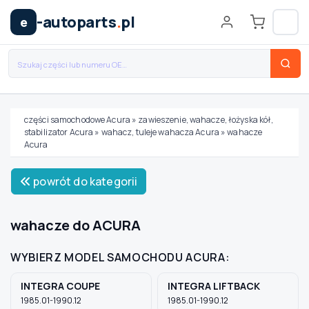
-autoparts
.
pl
e
części samochodowe Acura
»
zawieszenie, wahacze, łożyska kół,
stabilizator Acura
»
wahacz, tuleje wahacza Acura
»
wahacze
Wybierz swój pojazd
Acura
powrót do kategorii
MARKA
wahacze do ACURA
MODEL
WYBIERZ MODEL SAMOCHODU ACURA:
TYP / SILNIK
INTEGRA COUPE
INTEGRA LIFTBACK
1985.01-1990.12
1985.01-1990.12