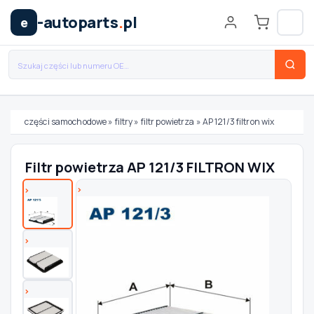
-autoparts
.
pl
e
części samochodowe
»
filtry
»
filtr powietrza
»
AP 121/3 filtron wix
Wybierz swój pojazd
Filtr powietrza AP 121/3 FILTRON WIX
MARKA
MODEL
TYP / SILNIK