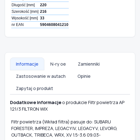
Długość [mm]
220
Szerokość [mm]
216
Wysokość [mm]
33
nr EAN
5904608041210
Informacje
N-ry oe
Zamienniki
Zastosowanie w autach
Opinie
Zapytaj o produkt
Dodatkowe informacje
o produkcie Filtr powietrza AP
121/3 FILTRON WIX
Filtr powietrza (Wkład filtra) pasuje do: SUBARU
FORESTER, IMPREZA, LEGACY IV, LEGACY V, LEVORG,
OUTBACK, TRIBECA, WRX, XV 1.5-3.6 09.03-