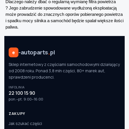
Dlaczego należy dbać o regularną wymianę filtra powietrza
? Jego zabrudzenie spowodowane wydłużoną eksploatacją
może prowadzić do znacznych oporów pobieranego powietrza
i spadku mocy silnika a samochód będzie spalał większe ilości
paliwa.
-autoparts
.
pl
e
Sklep internetowy z częściami samochodowymi działający
od 2008 roku. Ponad 3,8 mln części, 80+ marek aut,
sprawdzeni producenci.
INFOLINIA
22 100 15 90
pon.–pt. 9:00–16:00
ZAKUPY
Jak szukać części