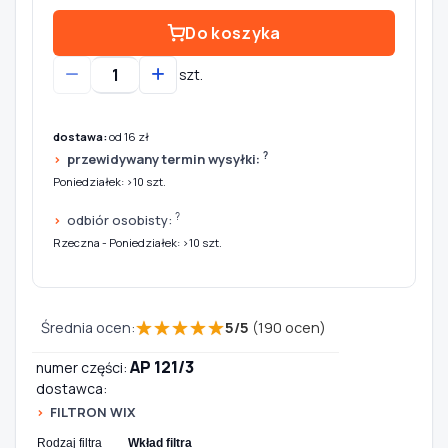
Do koszyka
szt.
dostawa:
od 16 zł
?
przewidywany termin wysyłki:
Poniedziałek: >10 szt.
?
odbiór osobisty:
Rzeczna - Poniedziałek: >10 szt.
★
★
★
★
★
Średnia ocen:
5
/
5
(
190
ocen)
AP 121/3
numer części:
dostawca:
FILTRON WIX
Rodzaj filtra
Wkład filtra