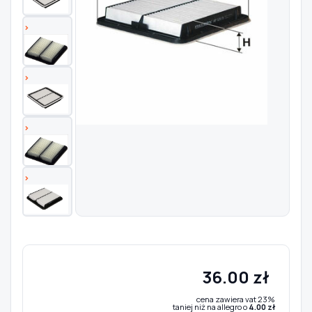
Szukaj pasujących części
Anuluj
36.00 zł
cena zawiera vat 23%
taniej niż na allegro o
4.00 zł