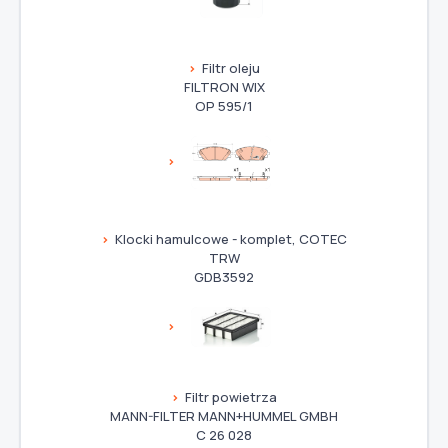
Filtr oleju
FILTRON WIX
OP 595/1
Klocki hamulcowe - komplet, COTEC
TRW
GDB3592
Filtr powietrza
MANN-FILTER MANN+HUMMEL GMBH
C 26 028