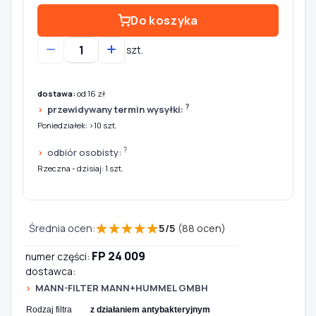
Do koszyka
szt.
dostawa:
od 16 zł
?
przewidywany termin wysyłki:
Poniedziałek: >10 szt.
?
odbiór osobisty:
Rzeczna - dzisiaj: 1 szt.
★
★
★
★
★
Średnia ocen:
5
/
5
(
88
ocen)
FP 24 009
numer części:
dostawca:
MANN-FILTER MANN+HUMMEL GMBH
Rodzaj filtra
z działaniem antybakteryjnym