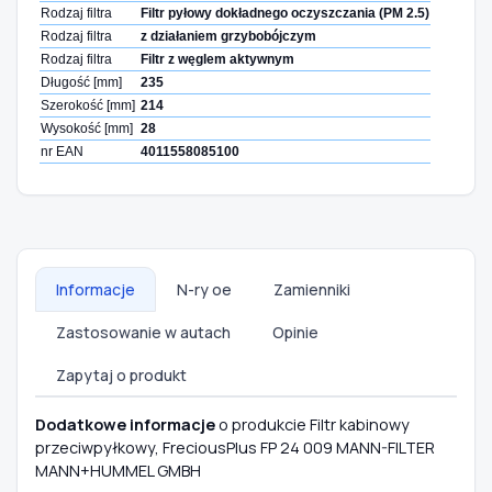
Rodzaj filtra
Filtr pyłowy dokładnego oczyszczania (PM 2.5)
Rodzaj filtra
z działaniem grzybobójczym
Rodzaj filtra
Filtr z węglem aktywnym
Długość [mm]
235
Szerokość [mm]
214
Wysokość [mm]
28
nr EAN
4011558085100
Informacje
N-ry oe
Zamienniki
Zastosowanie w autach
Opinie
Zapytaj o produkt
Dodatkowe informacje
o produkcie Filtr kabinowy
przeciwpyłkowy, FreciousPlus FP 24 009 MANN-FILTER
MANN+HUMMEL GMBH