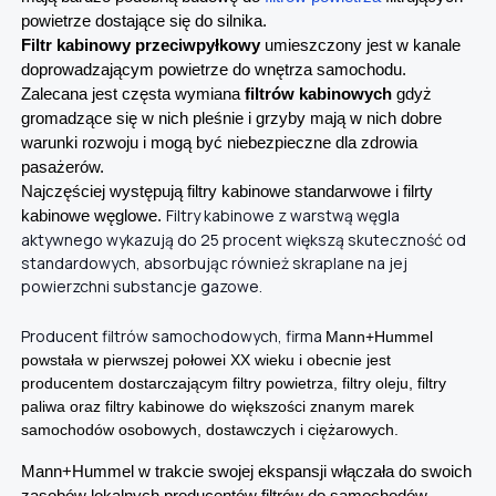
powietrze dostające się do silnika.
Filtr kabinowy przeciwpyłkowy
umieszczony jest w kanale
doprowadzającym powietrze do wnętrza samochodu.
Zalecana jest częsta wymiana
filtrów kabinowych
gdyż
gromadzące się w nich pleśnie i grzyby mają w nich dobre
warunki rozwoju i mogą być niebezpieczne dla zdrowia
pasażerów.
Najczęściej występują filtry kabinowe standarwowe i filrty
Filtry kabinowe z warstwą węgla
kabinowe węglowe.
aktywnego wykazują do 25 procent większą skuteczność od
standardowych, absorbując również skraplane na jej
powierzchni substancje gazowe.
Producent filtrów samochodowych, firma
Mann+Hummel
powstała w pierwszej połowei XX wieku i obecnie jest
producentem dostarczającym filtry powietrza, filtry oleju, filtry
paliwa oraz filtry kabinowe do większości znanym marek
samochodów osobowych, dostawczych i ciężarowych.
Mann+Hummel w trakcie swojej ekspansji włączała do swoich
zasobów lokalnych producentów filtrów do samochodów,