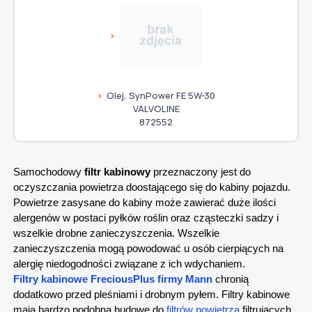
Olej, SynPower FE 5W-30
VALVOLINE
872552
Samochodowy
filtr kabinowy
przeznaczony jest do
oczyszczania powietrza doostającego się do kabiny pojazdu.
Powietrze zasysane do kabiny może zawierać duże ilości
alergenów w postaci pyłków roślin oraz cząsteczki sadzy i
wszelkie drobne zanieczyszczenia. Wszelkie
zanieczyszczenia mogą powodować u osób cierpiących na
alergię niedogodności związane z ich wdychaniem.
Filtry kabinowe FreciousPlus firmy Mann
chronią
dodatkowo przed pleśniami i drobnym pyłem. Filtry kabinowe
mają bardzo podobną budowę do
filtrów powietrza
filtrujących