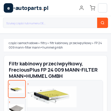
-autoparts
.
pl
e
części samochodowe
»
filtry
»
filtr kabinowy, przeciwpyłkowy
»
FP 24
009 mann-filter mann+hummel gmbh
Wybierz swój pojazd
Filtr kabinowy przeciwpyłkowy,
MARKA
FreciousPlus FP 24 009 MANN-FILTER
MANN+HUMMEL GMBH
MODEL
TYP / SILNIK