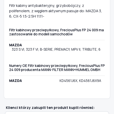
Filtr kabiny antybakteryjny, grzybobójczy, z
polifenolem, z węglem aktywnym pasuje do: MAZDA 3,
6, CX-5 1.5-2.5H 11.11-
Filtr kabinowy przeciwpyłkowy, FreciousPlus FP 24 009 ma
zastosowanie do modeli samochodów
MAZDA
323 S VI, 323 F VI, B-SERIE, PREMACY, MPV II, TRIBUTE, 6
Numery OE Filtr kabinowy przeciwpyłkowy, FreciousPlus FP
24 009 producenta MANN-FILTER MANN+HUMMEL GMBH
MAZDA
KD4561J6X, KD4561J6X9A
Klienci którzy zakupili ten produkt kupili również: