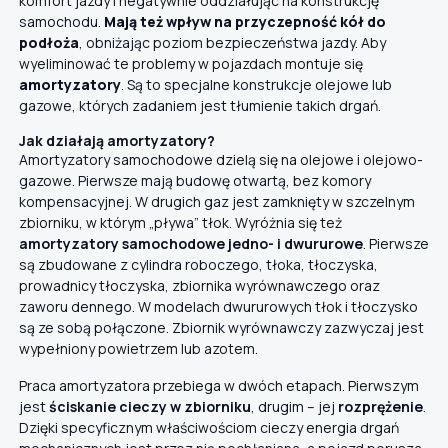
komfort jazdy i negatywnie oddziałując na konstrukcję
samochodu.
Mają też wpływ na przyczepność kół do
podłoża
, obniżając poziom bezpieczeństwa jazdy. Aby
wyeliminować te problemy w pojazdach montuje się
amortyzatory
. Są to specjalne konstrukcje olejowe lub
gazowe, których zadaniem jest tłumienie takich drgań.
Jak działają amortyzatory?
Amortyzatory samochodowe dzielą się na olejowe i olejowo-
gazowe. Pierwsze mają budowę otwartą, bez komory
kompensacyjnej. W drugich gaz jest zamknięty w szczelnym
zbiorniku, w którym „pływa” tłok. Wyróżnia się też
amortyzatory samochodowe jedno- i dwururowe
. Pierwsze
są zbudowane z cylindra roboczego, tłoka, tłoczyska,
prowadnicy tłoczyska, zbiornika wyrównawczego oraz
zaworu dennego. W modelach dwururowych tłok i tłoczysko
są ze sobą połączone. Zbiornik wyrównawczy zazwyczaj jest
wypełniony powietrzem lub azotem.
Praca amortyzatora przebiega w dwóch etapach. Pierwszym
jest
ściskanie cieczy w zbiorniku
, drugim – jej
rozprężenie
.
Dzięki specyficznym właściwościom cieczy energia drgań