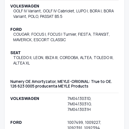
VOLKSWAGEN
GOLF IV Variant, GOLF IV Cabriolet, LUPO I, BORA I, BORA
Variant, POLO, PASSAT B5.5
FORD
COUGAR, FOCUS I, FOCUS I Turnier, FIESTA, TRANSIT,
MAVERICK, ESCORT CLASSIC
SEAT
TOLEDO II, LEON, IBIZA III, CORDOBA, ALTEA, TOLEDO III,
ALTEA XL
Numery OE Amortyzator, MEYLE-ORIGINAL: True to OE.
126 623 0005 producenta MEYLE Products
VOLKSWAGEN
7M0413031D,
7M0413031G,
7M0413031H
FORD
1007499, 1009227,
1092391, 1092394,