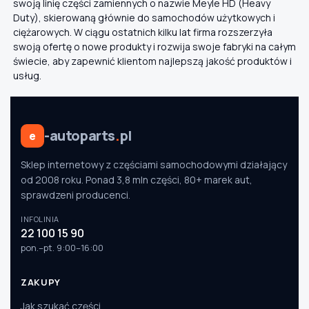
swoją linię części zamiennych o nazwie Meyle HD (Heavy
Duty), skierowaną głównie do samochodów użytkowych i
ciężarowych. W ciągu ostatnich kilku lat firma rozszerzyła
swoją ofertę o nowe produkty i rozwija swoje fabryki na całym
świecie, aby zapewnić klientom najlepszą jakość produktów i
usług.
-autoparts
.
pl
e
Sklep internetowy z częściami samochodowymi działający
od 2008 roku. Ponad 3,8 mln części, 80+ marek aut,
sprawdzeni producenci.
INFOLINIA
22 100 15 90
pon.–pt. 9:00–16:00
ZAKUPY
Jak szukać części