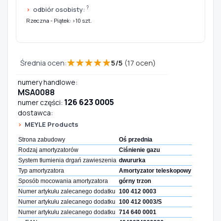
?
odbiór osobisty:
Rzeczna - Piątek: >10 szt.
★
★
★
★
★
Średnia ocen:
5
/
5
(
17
ocen)
numery handlowe:
MSA0088
126 623 0005
numer części:
dostawca:
MEYLE Products
Strona zabudowy
Oś przednia
Rodzaj amortyzatorów
Ciśnienie gazu
System tłumienia drgań zawieszenia
dwururka
Typ amortyzatora
Amortyzator teleskopowy
Sposób mocowania amortyzatora
górny trzon
Numer artykułu zalecanego dodatku
100 412 0003
Numer artykułu zalecanego dodatku
100 412 0003/S
Numer artykułu zalecanego dodatku
714 640 0001