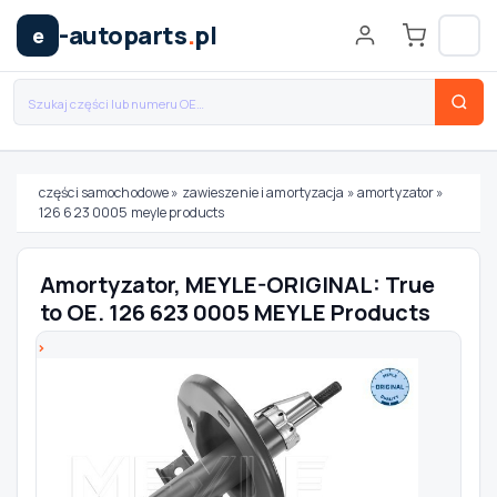
-autoparts
.
pl
e
części samochodowe
»
zawieszenie i amortyzacja
»
amortyzator
»
126 623 0005 meyle products
Wybierz swój pojazd
Amortyzator, MEYLE-ORIGINAL: True
MARKA
to OE. 126 623 0005 MEYLE Products
MODEL
TYP / SILNIK