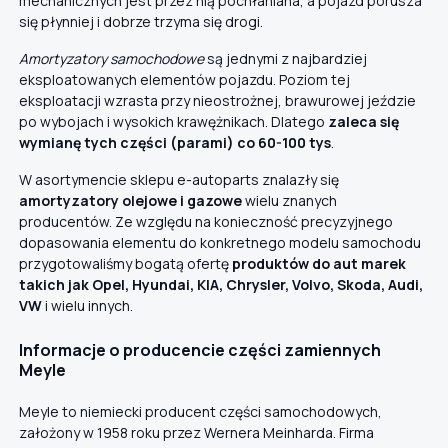
mechanicznych jest przez nią pochłaniana, a pojazd porusza
się płynniej i dobrze trzyma się drogi.
Amortyzatory samochodowe
są jednymi z najbardziej
eksploatowanych elementów pojazdu. Poziom tej
eksploatacji wzrasta przy nieostrożnej, brawurowej jeździe
po wybojach i wysokich krawężnikach. Dlatego
zaleca się
wymianę tych części (parami) co 60-100 tys
.
W asortymencie sklepu e-autoparts znalazły się
amortyzatory olejowe i gazowe
wielu znanych
producentów. Ze względu na konieczność precyzyjnego
dopasowania elementu do konkretnego modelu samochodu
przygotowaliśmy bogatą ofertę
produktów do aut marek
takich jak Opel, Hyundai, KIA, Chrysler, Volvo, Skoda, Audi,
VW
i wielu innych.
Informacje o producencie części zamiennych
Meyle
Meyle to niemiecki producent części samochodowych,
założony w 1958 roku przez Wernera Meinharda. Firma