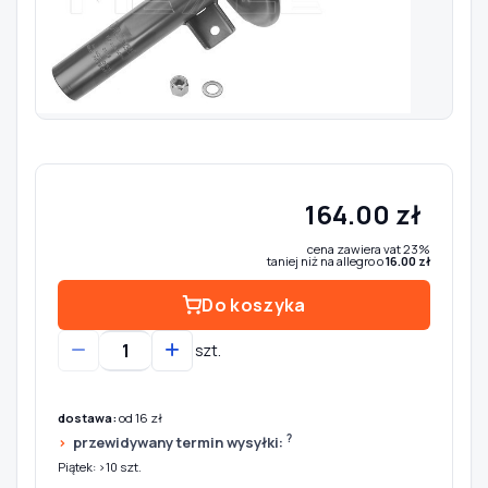
Szukaj pasujących części
Anuluj
164.00 zł
cena zawiera vat 23%
taniej niż na allegro o
16.00 zł
Do koszyka
szt.
dostawa:
od 16 zł
?
przewidywany termin wysyłki:
Piątek: >10 szt.