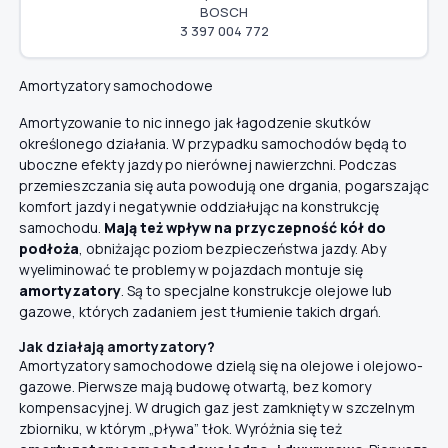
BOSCH
3 397 004 772
Amortyzatory samochodowe
Amortyzowanie to nic innego jak łagodzenie skutków
określonego działania. W przypadku samochodów będą to
uboczne efekty jazdy po nierównej nawierzchni. Podczas
przemieszczania się auta powodują one drgania, pogarszając
komfort jazdy i negatywnie oddziałując na konstrukcję
samochodu.
Mają też wpływ na przyczepność kół do
podłoża
, obniżając poziom bezpieczeństwa jazdy. Aby
wyeliminować te problemy w pojazdach montuje się
amortyzatory
. Są to specjalne konstrukcje olejowe lub
gazowe, których zadaniem jest tłumienie takich drgań.
Jak działają amortyzatory?
Amortyzatory samochodowe dzielą się na olejowe i olejowo-
gazowe. Pierwsze mają budowę otwartą, bez komory
kompensacyjnej. W drugich gaz jest zamknięty w szczelnym
zbiorniku, w którym „pływa” tłok. Wyróżnia się też