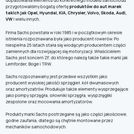
dopasowania elementu do konkretnego modelu samochodu
przygotowaliśmy bogatą ofertę
produktów do aut marek
takich jak Opel, Hyundai, KIA, Chrysler, Volvo, Skoda, Audi,
VW
i wielu innych.
Firma Sachs powstała w roki 1985 i w początkowym okresie
istnienia rozpoznawana była jako producent rowerów. Po
niespełna 25 latach stała się wiodącym producentem części
zamiennych dla rozwijającej się motoryzacji. Właścicielem
Sachs jest koncern ZF, do którego należą także takie marki jak
Lemforder, Boge i TRW.
Sachs rozpoznawalny jest przedwe wszystkim jako
producent wysokiej jakośći sprzęgieł, kół dwumasowych
oraz amortyzatrów. Produkuje także elementy wysprzegające
jako pompy sprzęgła, siłowniki sprzęgła, wyspzręgliki
zespolone oraz mocowania amortyzatorów.
Produkty marki Sachs postrzegane są jako części jakościowe,
godne zaufania, dlatego są chętnie montowane przez
mechaników samochodowych.