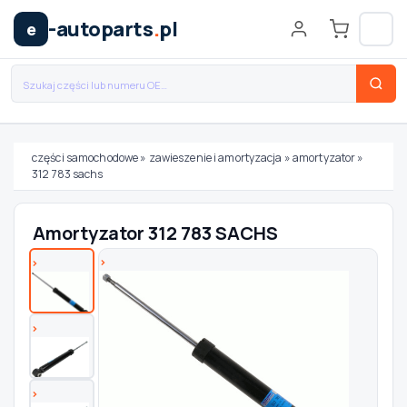
-autoparts
.
pl
e
części samochodowe
»
zawieszenie i amortyzacja
»
amortyzator
»
312 783 sachs
Wybierz swój pojazd
Amortyzator 312 783 SACHS
MARKA
MODEL
TYP / SILNIK