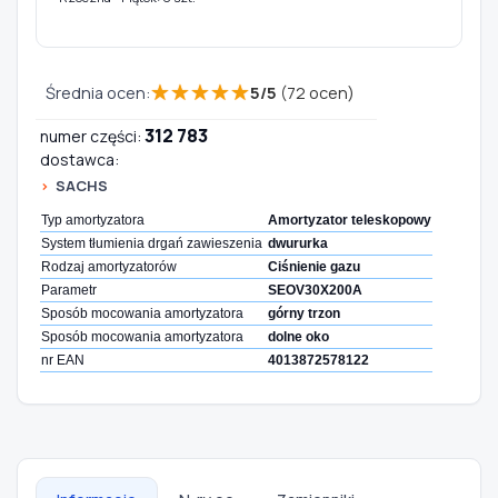
★
★
★
★
★
Średnia ocen:
5
/
5
(
72
ocen)
312 783
numer części:
dostawca:
SACHS
Typ amortyzatora
Amortyzator teleskopowy
System tłumienia drgań zawieszenia
dwururka
Rodzaj amortyzatorów
Ciśnienie gazu
Parametr
SEOV30X200A
Sposób mocowania amortyzatora
górny trzon
Sposób mocowania amortyzatora
dolne oko
nr EAN
4013872578122