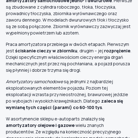
amortyzatory samochodowe jedno- i dwururowe
. Pierwsze
są zbudowane z cylindra roboczego, tłoka, tłoczyska,
prowadnicy tłoczyska, zbiornika wyrównawczego oraz
zaworu dennego. W modelach dwururowych tłok i tłoczysko
są ze sobą połączone. Zbiornik wyrównawczy zazwyczaj jest
wypełniony powietrzem lub azotem.
Praca amortyzatora przebiega w dwóch etapach. Pierwszym
jest
ściskanie cieczy w zbiorniku
, drugim – jej
rozprężenie
.
Dzięki specyficznym właściwościom cieczy energia drgań
mechanicznych jest przez nią pochłaniana, a pojazd porusza
się płynniej i dobrze trzyma się drogi.
Amortyzatory samochodowe
są jednymi z najbardziej
eksploatowanych elementów pojazdu. Poziom tej
eksploatacji wzrasta przy nieostrożnej, brawurowej jeździe
po wybojach i wysokich krawężnikach. Dlatego
zaleca się
wymianę tych części (parami) co 60-100 tys
.
W asortymencie sklepu e-autoparts znalazły się
amortyzatory olejowe i gazowe
wielu znanych
producentów. Ze względu na konieczność precyzyjnego