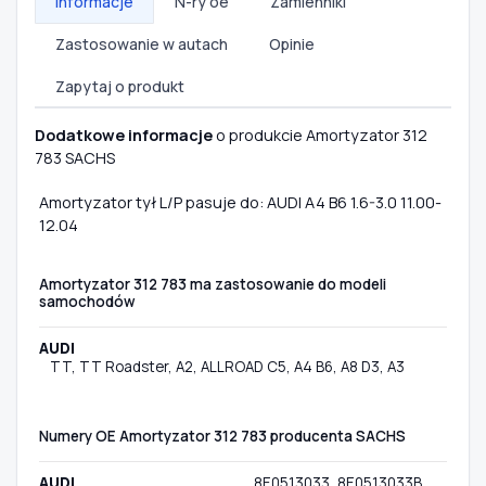
Informacje
N-ry oe
Zamienniki
Zastosowanie w autach
Opinie
Zapytaj o produkt
Dodatkowe informacje
o produkcie Amortyzator 312
783 SACHS
Amortyzator tył L/P pasuje do: AUDI A4 B6 1.6-3.0 11.00-
12.04
Amortyzator 312 783 ma zastosowanie do modeli
samochodów
AUDI
TT, TT Roadster, A2, ALLROAD C5, A4 B6, A8 D3, A3
Numery OE Amortyzator 312 783 producenta SACHS
AUDI
8E0513033, 8E0513033B