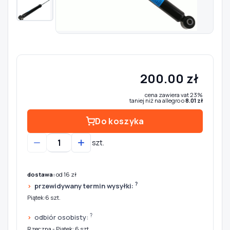
Szukaj pasujących części
Anuluj
200.00 zł
cena zawiera vat 23%
taniej niż na allegro o
8.01 zł
Do koszyka
szt.
dostawa:
od 16 zł
?
przewidywany termin wysyłki:
Piątek:6 szt.
?
odbiór osobisty:
Rzeczna - Piątek: 6 szt.