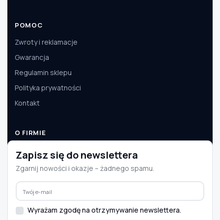
POMOC
Zwroty i reklamacje
Gwarancja
Regulamin sklepu
Polityka prywatności
Kontakt
O FIRMIE
O nas
Zapisz się do newslettera
Dane firmy
Zgarnij nowości i okazje – żadnego spamu.
Aktualności
Współpraca B2B
Wyrażam zgodę na otrzymywanie newslettera.