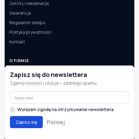
Zwroty i reklamacje
Gwarancja
Regulamin sklepu
Polityka prywatności
Kontakt
O FIRMIE
O nas
Zapisz się do newslettera
Dane firmy
Zgarnij nowości i okazje – żadnego spamu.
Aktualności
Współpraca B2B
Wyrażam zgodę na otrzymywanie newslettera.
Później
Zapisz się
© 2008–2026 e-autoparts.pl · Wszelkie prawa zastrzeżone
BLIK
PayU
Przelewy24
InPost
DPD