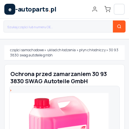
-autoparts
.
pl
e
części samochodowe
»
układ chłodzenia
»
płyn chłodniczy
»
30 93
3830 swag autoteile gmbh
Wybierz swój pojazd
Ochrona przed zamarzaniem 30 93
MARKA
3830 SWAG Autoteile GmbH
MODEL
TYP / SILNIK