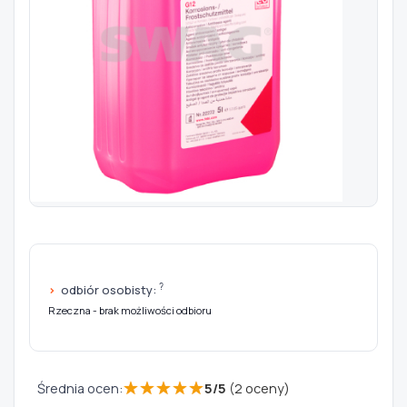
Szukaj pasujących części
Anuluj
?
odbiór osobisty:
Rzeczna - brak możliwości odbioru
★
★
★
★
★
Średnia ocen:
5
/
5
(
2
oceny)