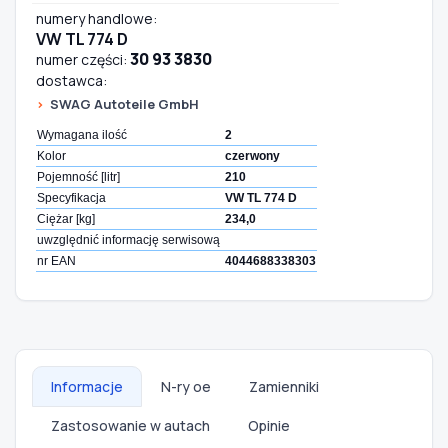
numery handlowe:
VW TL 774 D
30 93 3830
numer części:
dostawca:
SWAG Autoteile GmbH
Wymagana ilość
2
Kolor
czerwony
Pojemność [litr]
210
Specyfikacja
VW TL 774 D
Ciężar [kg]
234,0
uwzględnić informację serwisową
nr EAN
4044688338303
Informacje
N-ry oe
Zamienniki
Zastosowanie w autach
Opinie