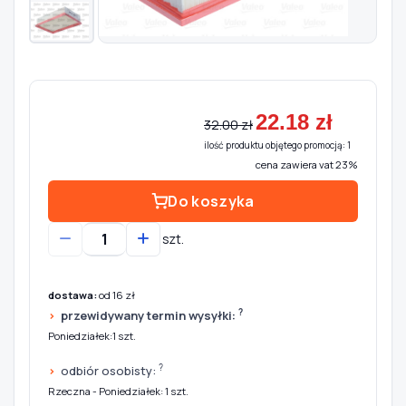
Szukaj pasujących części
Anuluj
22.18 zł
32.00 zł
ilość produktu objętego promocją: 1
cena zawiera vat 23%
Do koszyka
szt.
dostawa:
od 16 zł
?
przewidywany termin wysyłki:
Poniedziałek:1 szt.
?
odbiór osobisty:
Rzeczna - Poniedziałek: 1 szt.