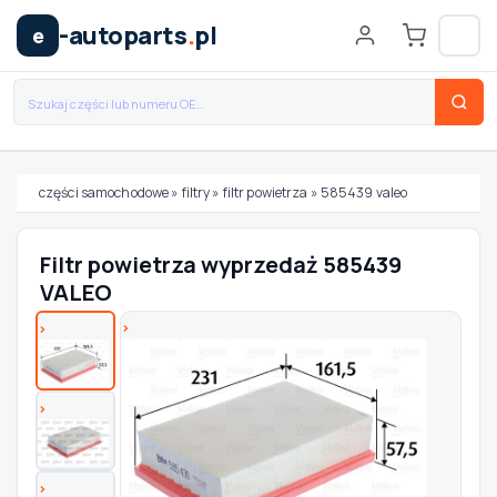
-autoparts
.
pl
e
części samochodowe
»
filtry
»
filtr powietrza
»
585439 valeo
Wybierz swój pojazd
Filtr powietrza wyprzedaż 585439
VALEO
MARKA
MODEL
TYP / SILNIK