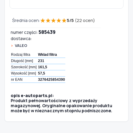
★
★
★
★
★
Średnia ocen:
5
/
5
(
22
ocen)
585439
numer części:
dostawca:
VALEO
Rodzaj filtra
Wkład filtra
Długość [mm]
231
Szerokość [mm]
161,5
Wysokość [mm]
57,5
nr EAN
3276425854390
opis e-autoparts.pl:
Produkt pełnowartościowy z wyprzedaży
magazynowej. Oryginalne opakowanie produktu
może być w nieznacznym stopniu podniszczone.