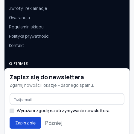
Zwroty i reklamacje
Gwarancja
Regulamin sklepu
Polityka prywatności
Kontakt
O FIRMIE
O nas
Zapisz się do newslettera
Dane firmy
Zgarnij nowości i okazje – żadnego spamu.
Aktualności
Współpraca B2B
Wyrażam zgodę na otrzymywanie newslettera.
Później
Zapisz się
© 2008–2026 e-autoparts.pl · Wszelkie prawa zastrzeżone