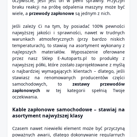
oczywiście, jeśli jest on w pełni sprawny. Przyczyn
braku reakcji na próbę odpalenia maszyny może być
wiele, a
przewody zapłonowe
są jednym z nich.
Jeśli zależy Ci na tym, by posiadać 100% pewności
najwyższej jakości i sprawności, nawet w trudnych
warunkach atmosferycznych (przy bardzo niskich
temperaturach), to stawiaj na asortyment wykonany z
najlepszych materiałów. Wyposażenie oferowane
przez nasz Sklep E-Autoparts.pl to produkty z
najwyższej półki, które zostało zaprojektowane z myślą
o najbardziej wymagających klientach – dlatego, jeśli
stawiasz na renomowanych producentów części
samochodowych, to
zestawy przewodów
zapłonowych
w tej kategorii spełnią Twoje
oczekiwania.
Kable zapłonowe samochodowe – stawiaj na
asortyment najwyższej klasy
Czasem nawet niewielki element może być przyczyną
poważnych awarii, dlatego dokonywanie regularnych