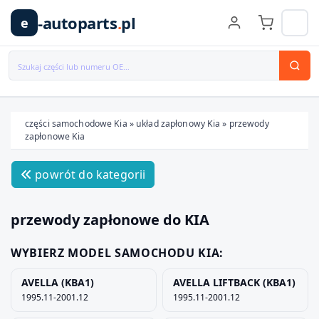
-autoparts
.
pl
e
części samochodowe Kia
»
układ zapłonowy Kia
»
przewody
zapłonowe Kia
Wybierz swój pojazd
powrót do kategorii
MARKA
przewody zapłonowe do KIA
MODEL
WYBIERZ MODEL SAMOCHODU KIA:
AVELLA (KBA1)
AVELLA LIFTBACK (KBA1)
TYP / SILNIK
1995.11-2001.12
1995.11-2001.12