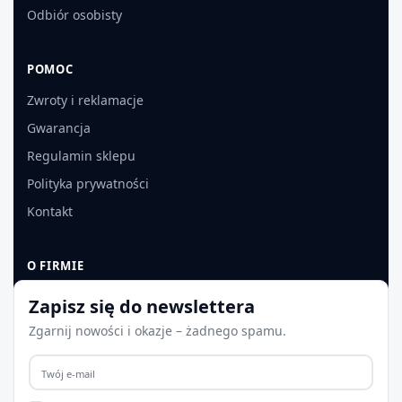
Odbiór osobisty
POMOC
Zwroty i reklamacje
Gwarancja
Regulamin sklepu
Polityka prywatności
Kontakt
O FIRMIE
O nas
Zapisz się do newslettera
Dane firmy
Zgarnij nowości i okazje – żadnego spamu.
Aktualności
Współpraca B2B