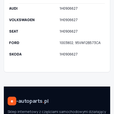
AUDI
1H0906627
VOLKSWAGEN
1H0906627
SEAT
1H0906627
FORD
1003802, 95VW12B573CA
SKODA
1H0906627
-autoparts
.
pl
e
Sklep internetowy z częściami samochodowymi działający