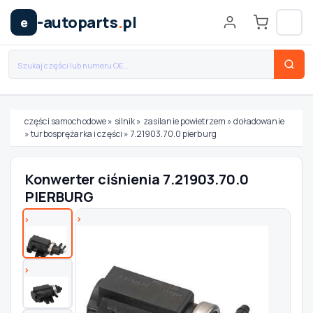
-autoparts
.
pl
e
części samochodowe
»
silnik
»
zasilanie powietrzem
»
doładowanie
»
turbosprężarka i części
»
7.21903.70.0 pierburg
Wybierz swój pojazd
Konwerter ciśnienia 7.21903.70.0
MARKA
PIERBURG
MODEL
TYP / SILNIK