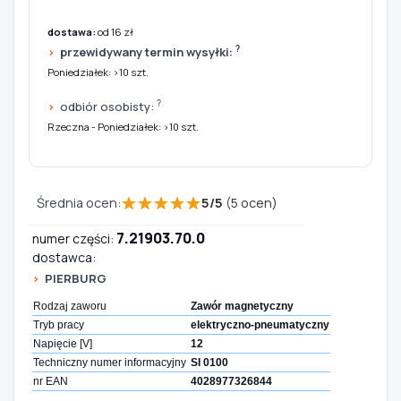
dostawa:
od 16 zł
?
przewidywany termin wysyłki:
Poniedziałek: >10 szt.
?
odbiór osobisty:
Rzeczna - Poniedziałek: >10 szt.
★
★
★
★
★
Średnia ocen:
5
/
5
(
5
ocen)
7.21903.70.0
numer części:
dostawca:
PIERBURG
Rodzaj zaworu
Zawór magnetyczny
Tryb pracy
elektryczno-pneumatyczny
Napięcie [V]
12
Techniczny numer informacyjny
SI 0100
nr EAN
4028977326844