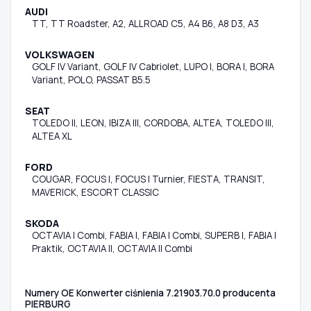
AUDI
TT, TT Roadster, A2, ALLROAD C5, A4 B6, A8 D3, A3
VOLKSWAGEN
GOLF IV Variant, GOLF IV Cabriolet, LUPO I, BORA I, BORA
Variant, POLO, PASSAT B5.5
SEAT
TOLEDO II, LEON, IBIZA III, CORDOBA, ALTEA, TOLEDO III,
ALTEA XL
FORD
COUGAR, FOCUS I, FOCUS I Turnier, FIESTA, TRANSIT,
MAVERICK, ESCORT CLASSIC
SKODA
OCTAVIA I Combi, FABIA I, FABIA I Combi, SUPERB I, FABIA I
Praktik, OCTAVIA II, OCTAVIA II Combi
Numery OE Konwerter ciśnienia 7.21903.70.0 producenta
PIERBURG