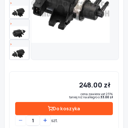
Szukaj pasujących części
Anuluj
248.00 zł
cena zawiera vat 23%
taniej niż na allegro o
33.00 zł
Do koszyka
szt.