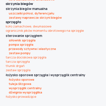
skrzynia biegów
skrzynia biegów manualna
uszczelki półosi, dyferencjału
Szukaj pasujących części
zestawy naprawcze skrzyni biegów
sprzęgło
Anuluj
koło zamachowe, dwumasowe
ogranicznik pików momentu obrotowego na sprzęgle
sterowanie sprzęgłem
siłownik sprzęgła
pompa sprzęgła
przewody sztywne i elastyczne
zestaw pompy
tarcza dociskowa sprzęgła
tarcza sprzęgła
tłumik drgań
zestaw sprzęgła
łożysko oporowe sprzęgła i wysprzęglik centralny
łożysko oporowe
tuleja ślizgowa
wysprzęglik centralny
dźwignia wysprzęglika
łożysko prowadzące