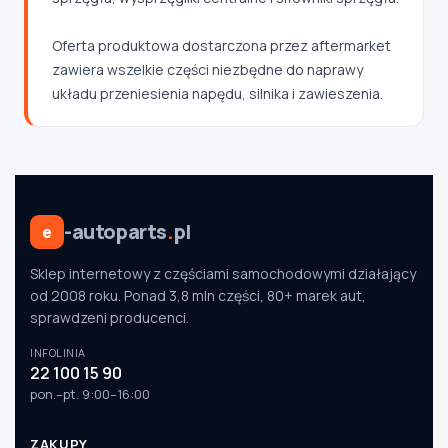
Oferta produktowa dostarczona przez aftermarket
zawiera wszelkie części niezbędne do naprawy
układu przeniesienia napędu, silnika i zawieszenia.
-autoparts
.
pl
e
Sklep internetowy z częściami samochodowymi działający
od 2008 roku. Ponad 3,8 mln części, 80+ marek aut,
sprawdzeni producenci.
INFOLINIA
22 100 15 90
pon.–pt. 9:00–16:00
ZAKUPY