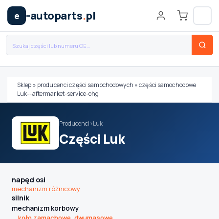
-autoparts
.
pl
e
Sklep
»
producenci części samochodowych
»
części samochodowe
Luk--aftermarket-service-ohg
Wybierz swój pojazd
Producenci
›
Luk
MARKA
Części Luk
MODEL
napęd osi
mechanizm różnicowy
silnik
TYP / SILNIK
mechanizm korbowy
koło zamachowe, dwumasowe