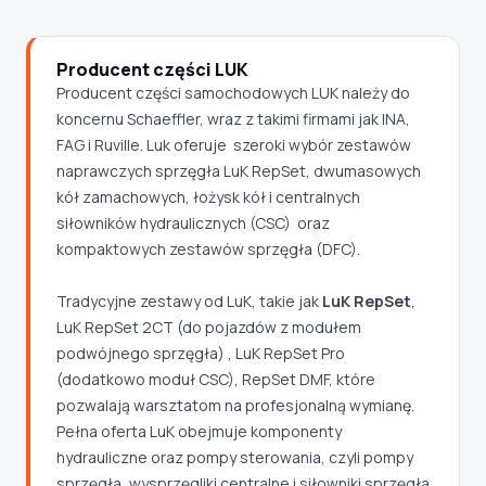
Producent części LUK
Producent części samochodowych LUK należy do
koncernu Schaeffler, wraz z takimi firmami jak INA,
FAG i Ruville. Luk oferuje szeroki wybór zestawów
naprawczych sprzęgła LuK RepSet, dwumasowych
kół zamachowych, łożysk kół i centralnych
siłowników hydraulicznych (CSC) oraz
kompaktowych zestawów sprzęgła (DFC).
Tradycyjne zestawy od LuK, takie jak
LuK RepSet
,
LuK RepSet 2CT (do pojazdów z modułem
podwójnego sprzęgła) , LuK RepSet Pro
(dodatkowo moduł CSC), RepSet DMF, które
pozwalają warsztatom na profesjonalną wymianę.
Pełna oferta LuK obejmuje komponenty
hydrauliczne oraz pompy sterowania, czyli pompy
sprzęgła, wysprzęgliki centralne i siłowniki sprzęgła.