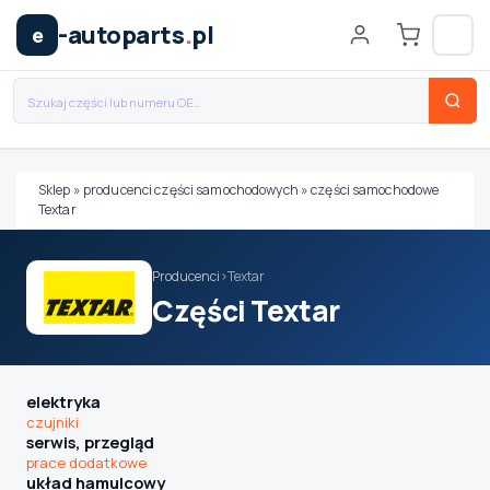
-autoparts
.
pl
e
Sklep
»
producenci części samochodowych
»
części samochodowe
Textar
Wybierz swój pojazd
Producenci
›
Textar
MARKA
Części Textar
MODEL
elektryka
czujniki
serwis, przegląd
TYP / SILNIK
prace dodatkowe
układ hamulcowy