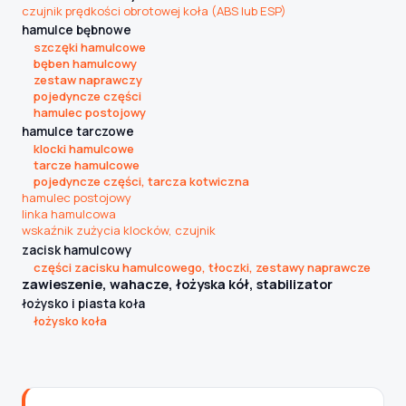
czujnik prędkości obrotowej koła (ABS lub ESP)
hamulce bębnowe
szczęki hamulcowe
Szukaj pasujących części
bęben hamulcowy
zestaw naprawczy
Anuluj
pojedyncze części
hamulec postojowy
hamulce tarczowe
klocki hamulcowe
tarcze hamulcowe
pojedyncze części, tarcza kotwiczna
hamulec postojowy
linka hamulcowa
wskaźnik zużycia klocków, czujnik
zacisk hamulcowy
części zacisku hamulcowego, tłoczki, zestawy naprawcze
zawieszenie, wahacze, łożyska kół, stabilizator
łożysko i piasta koła
łożysko koła