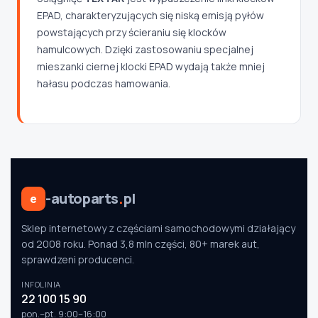
EPAD, charakteryzujących się niską emisją pyłów
powstających przy ścieraniu się klocków
hamulcowych. Dzięki zastosowaniu specjalnej
mieszanki ciernej klocki EPAD wydają także mniej
hałasu podczas hamowania.
-autoparts
.
pl
e
Sklep internetowy z częściami samochodowymi działający
od 2008 roku. Ponad 3,8 mln części, 80+ marek aut,
sprawdzeni producenci.
INFOLINIA
22 100 15 90
pon.–pt. 9:00–16:00