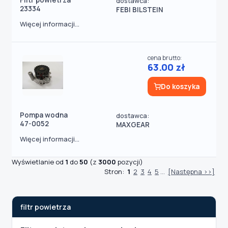
Filtr powietrza
dostawca:
23334
FEBI BILSTEIN
Więcej informacji...
cena brutto:
63.00 zł
Do koszyka
Pompa wodna
dostawca:
47-0052
MAXGEAR
Więcej informacji...
Wyświetlanie od
1
do
50
(z
3000
pozycji)
Stron:
1
2
3
4
5
...
[Następna >>]
filtr powietrza