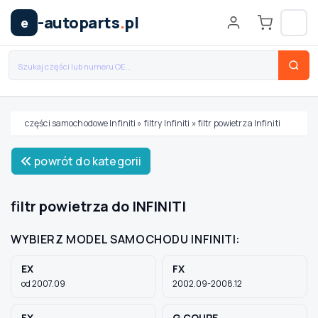
-autoparts
.
pl
e
części samochodowe Infiniti
»
filtry Infiniti
»
filtr powietrza Infiniti
Wybierz swój pojazd
powrót do kategorii
MARKA
filtr powietrza do INFINITI
WYBIERZ MODEL SAMOCHODU INFINITI:
MODEL
EX
FX
od 2007.09
2002.09-2008.12
TYP / SILNIK
FX
G COUPE