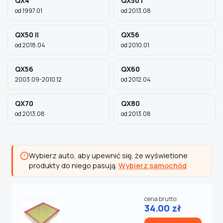
QX4
QX50 I
od 1997.01
od 2013.08
QX50 II
QX56
od 2018.04
od 2010.01
QX56
QX60
2003.09-2010.12
od 2012.04
QX70
QX80
od 2013.08
od 2013.08
Wybierz auto, aby upewnić się, że wyświetlone
produkty do niego pasują.
Wybierz samochód
cena brutto:
34.00 zł