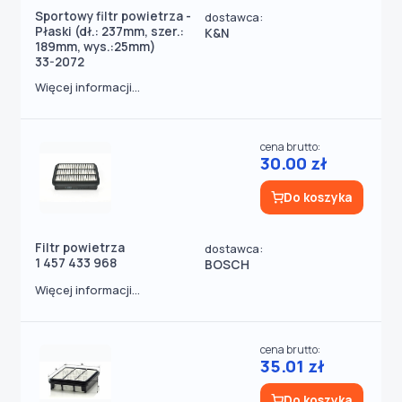
Sportowy filtr powietrza -
dostawca:
Płaski (dł.: 237mm, szer.:
K&N
189mm, wys.:25mm)
33-2072
Więcej informacji...
cena brutto:
30.00 zł
Do koszyka
Filtr powietrza
dostawca:
1 457 433 968
BOSCH
Więcej informacji...
cena brutto:
35.01 zł
Do koszyka