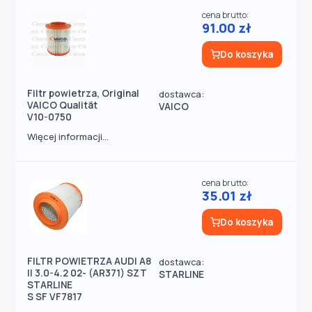
cena brutto:
91.00 zł
Do koszyka
Filtr powietrza, Original
dostawca:
VAICO Qualität
VAICO
V10-0750
Więcej informacji...
cena brutto:
35.01 zł
Do koszyka
FILTR POWIETRZA AUDI A8
dostawca:
II 3.0-4.2 02- (AR371) SZT
STARLINE
STARLINE
S SF VF7817