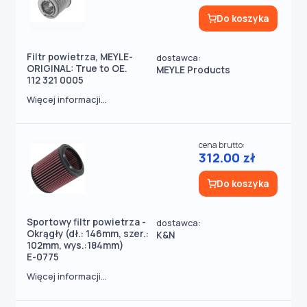
Do koszyka
Filtr powietrza, MEYLE-
dostawca:
ORIGINAL: True to OE.
MEYLE Products
112 321 0005
Więcej informacji...
cena brutto:
312.00 zł
Do koszyka
Sportowy filtr powietrza -
dostawca:
Okrągły (dł.: 146mm, szer.:
K&N
102mm, wys.:184mm)
E-0775
Więcej informacji...