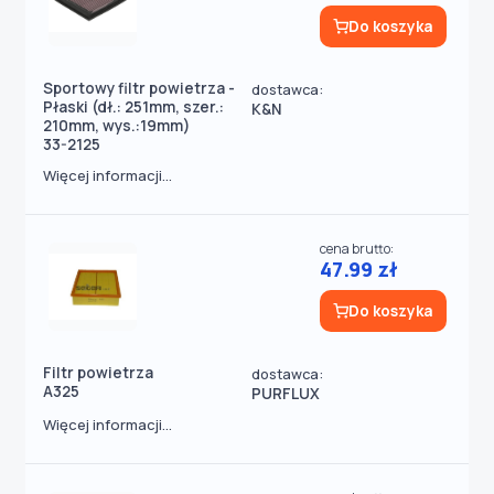
Do koszyka
Sportowy filtr powietrza -
dostawca:
Płaski (dł.: 251mm, szer.:
K&N
210mm, wys.:19mm)
33-2125
Więcej informacji...
cena brutto:
47.99 zł
Do koszyka
Filtr powietrza
dostawca:
A325
PURFLUX
Więcej informacji...