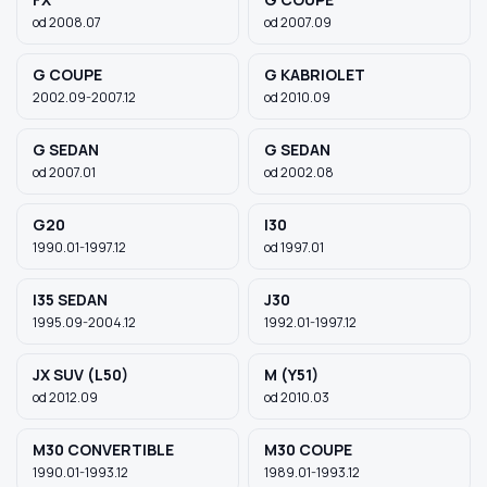
od 2008.07
od 2007.09
Szukaj pasujących części
G COUPE
G KABRIOLET
2002.09-2007.12
od 2010.09
Anuluj
G SEDAN
G SEDAN
od 2007.01
od 2002.08
G20
I30
1990.01-1997.12
od 1997.01
I35 SEDAN
J30
1995.09-2004.12
1992.01-1997.12
JX SUV (L50)
M (Y51)
od 2012.09
od 2010.03
M30 CONVERTIBLE
M30 COUPE
1990.01-1993.12
1989.01-1993.12