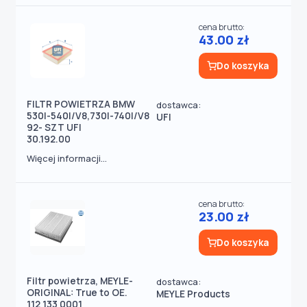
cena brutto:
43.00 zł
Do koszyka
FILTR POWIETRZA BMW
dostawca:
530I-540I/V8,730I-740I/V8
UFI
92- SZT UFI
30.192.00
Więcej informacji...
cena brutto:
23.00 zł
Do koszyka
Filtr powietrza, MEYLE-
dostawca:
ORIGINAL: True to OE.
MEYLE Products
112 133 0001