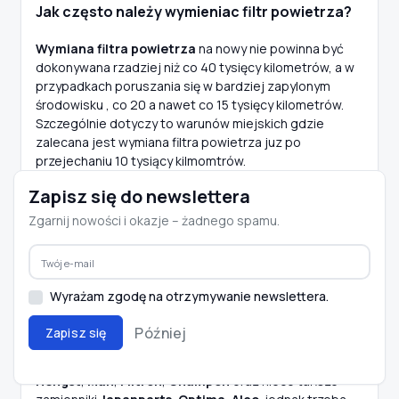
Jak często należy wymieniac filtr powietrza?
Wymiana filtra powietrza
na nowy nie powinna być
dokonywana rzadziej niż co 40 tysięcy kilometrów, a w
przypadkach poruszania się w bardziej zapylonym
środowisku , co 20 a nawet co 15 tysięcy kilometrów.
Szczególnie dotyczy to warunów miejskich gdzie
zalecana jest wymiana filtra powietrza juz po
przejechaniu 10 tysiący kilmomtrów.
Zapisz się do newslettera
Sklep motoryzacyjny e-
autoparts.pl posiada w swojej
Zgarnij nowości i okazje – żadnego spamu.
ofercie bogaty asortyment
filtrów powietrza
do niemal
wszystkich marek
samochodów. Służymy
Wyrażam zgodę na otrzymywanie newslettera.
fachowym doradztwem w
zakresie prawidłowego doboru filtra powietrza do
Później
Zapisz się
samochodu naszych Klientów. Można u nas kupić filtry
powietrza uznanych producentów, takich jak
Bosch
,
Hengst
,
Man
,
Filtron
,
Champon
oraz nieco tańsze