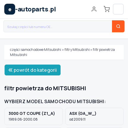
-autoparts
.
pl
e
części samochodowe Mitsubishi
»
filtry Mitsubishi
»
filtr powietrza
Mitsubishi
Wybierz swój pojazd
powrót do kategorii
MARKA
filtr powietrza do MITSUBISHI
MODEL
WYBIERZ MODEL SAMOCHODU MITSUBISHI:
3000 GT COUPE (Z1_A)
ASX (GA_W_)
TYP / SILNIK
1989.06-2000.08
od 2009.11