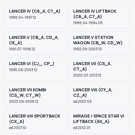
LANCER IV (C6_A, C7_A)
LANCER IV LIFTBACK
(C6_A, C7_A)
1988.04-1997.12
1988.04-1994.05
LANCER V (CB_A, CD_A,
LANCER V STATION
CE_A)
WAGON (CB_W, CD_W)
1991.07-1996.12
1992.09-2003.10
LANCER VI (CJ_, CP_)
LANCER VII (CS_A,
CT_A)
1995.09-2003.12
2000.03-2013.12
LANCER VII KOMBI
LANCER VIII (CY_A,
(CS_W, CT_W)
CZ_A)
2003.09-2008.12
od 2007.03
LANCER VIII SPORTBACK
MIRAGE / SPACE STAR VI
(CX_A)
LIFTBACK (A0_A)
od 2007.10
od 2012.01