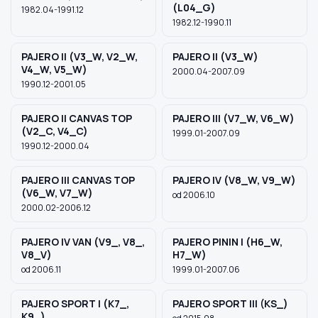
(L04_G)
1982.04-1991.12
1982.12-1990.11
PAJERO II (V3_W, V2_W,
PAJERO II (V3_W)
V4_W, V5_W)
2000.04-2007.09
1990.12-2001.05
PAJERO II CANVAS TOP
PAJERO III (V7_W, V6_W)
(V2_C, V4_C)
1999.01-2007.09
1990.12-2000.04
PAJERO III CANVAS TOP
PAJERO IV (V8_W, V9_W)
(V6_W, V7_W)
od 2006.10
2000.02-2006.12
PAJERO IV VAN (V9_, V8_,
PAJERO PININ I (H6_W,
V8_V)
H7_W)
od 2006.11
1999.01-2007.06
PAJERO SPORT I (K7_,
PAJERO SPORT III (KS_)
K9_)