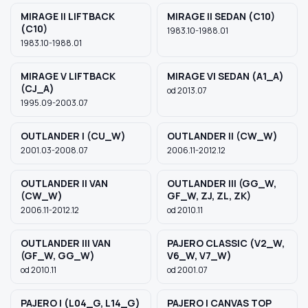
MIRAGE II LIFTBACK
MIRAGE II SEDAN (C10)
(C10)
1983.10-1988.01
1983.10-1988.01
MIRAGE V LIFTBACK
MIRAGE VI SEDAN (A1_A)
(CJ_A)
od 2013.07
1995.09-2003.07
OUTLANDER I (CU_W)
OUTLANDER II (CW_W)
2001.03-2008.07
2006.11-2012.12
OUTLANDER II VAN
OUTLANDER III (GG_W,
(CW_W)
GF_W, ZJ, ZL, ZK)
2006.11-2012.12
od 2010.11
OUTLANDER III VAN
PAJERO CLASSIC (V2_W,
(GF_W, GG_W)
V6_W, V7_W)
od 2010.11
od 2001.07
PAJERO I (L04_G, L14_G)
PAJERO I CANVAS TOP