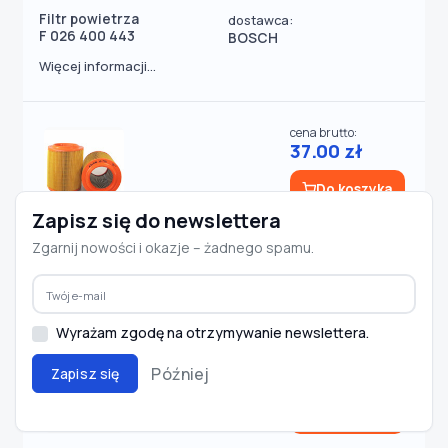
Filtr powietrza
dostawca:
F 026 400 443
BOSCH
Więcej informacji...
cena brutto:
37.00 zł
Do koszyka
Zapisz się do newslettera
Filtr powietrza
dostawca:
Zgarnij nowości i okazje – żadnego spamu.
MD-7556
ALCO
Więcej informacji...
Wyrażam zgodę na otrzymywanie newslettera.
cena brutto:
Później
Zapisz się
65.01 zł
Do koszyka