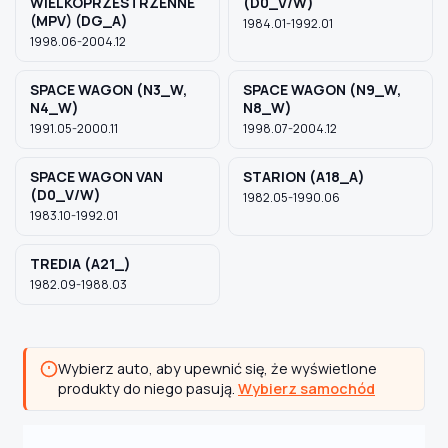
WIELKOPRZESTRZENNE
(D0_V/W)
(MPV) (DG_A)
1984.01-1992.01
1998.06-2004.12
SPACE WAGON (N3_W,
SPACE WAGON (N9_W,
N4_W)
N8_W)
1991.05-2000.11
1998.07-2004.12
SPACE WAGON VAN
STARION (A18_A)
(D0_V/W)
1982.05-1990.06
1983.10-1992.01
TREDIA (A21_)
1982.09-1988.03
Wybierz auto, aby upewnić się, że wyświetlone
produkty do niego pasują.
Wybierz samochód