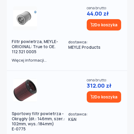
cena brutto:
44.00 zł
Do koszyka
Filtr powietrza, MEYLE-
dostawca:
ORIGINAL: True to OE.
MEYLE Products
112 321 0005
Więcej informacji...
cena brutto:
312.00 zł
Do koszyka
Sportowy filtr powietrza -
dostawca:
Okrągły (dł.: 146mm, szer.:
K&N
102mm, wys.:184mm)
E-0775