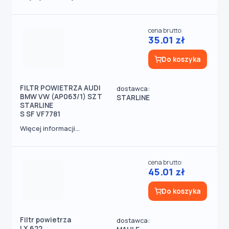
cena brutto:
35.01 zł
Do koszyka
FILTR POWIETRZA AUDI
dostawca:
BMW VW (AP063/1) SZT
STARLINE
STARLINE
S SF VF7781
Więcej informacji...
cena brutto:
45.01 zł
Do koszyka
Filtr powietrza
dostawca:
LX 622