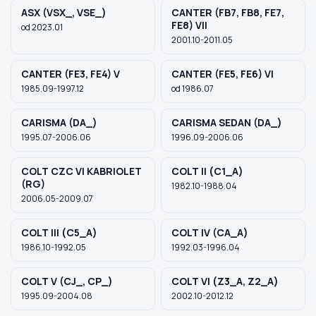
ASX (VSX_, VSE_)
CANTER (FB7, FB8, FE7,
FE8) VII
od 2023.01
2001.10-2011.05
Szukaj pasujących części
Anuluj
CANTER (FE3, FE4) V
CANTER (FE5, FE6) VI
1985.09-1997.12
od 1986.07
CARISMA (DA_)
CARISMA SEDAN (DA_)
1995.07-2006.06
1996.09-2006.06
COLT CZC VI KABRIOLET
COLT II (C1_A)
(RG)
1982.10-1988.04
2006.05-2009.07
COLT III (C5_A)
COLT IV (CA_A)
1986.10-1992.05
1992.03-1996.04
COLT V (CJ_, CP_)
COLT VI (Z3_A, Z2_A)
1995.09-2004.08
2002.10-2012.12