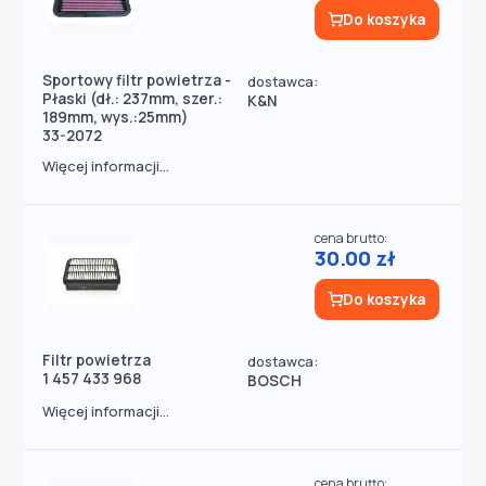
Do koszyka
Sportowy filtr powietrza -
dostawca:
Płaski (dł.: 237mm, szer.:
K&N
189mm, wys.:25mm)
33-2072
Więcej informacji...
cena brutto:
30.00 zł
Do koszyka
Filtr powietrza
dostawca:
1 457 433 968
BOSCH
Więcej informacji...
cena brutto: