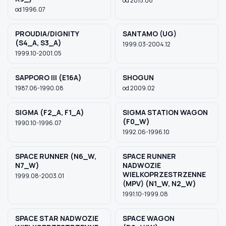
od 2015.08
od 1996.07
PROUDIA/DIGNITY
SANTAMO (UG)
(S4_A, S3_A)
1999.03-2004.12
1999.10-2001.05
SAPPORO III (E16A)
SHOGUN
1987.06-1990.08
od 2009.02
SIGMA (F2_A, F1_A)
SIGMA STATION WAGON
(F0_W)
1990.10-1996.07
1992.06-1996.10
SPACE RUNNER (N6_W,
SPACE RUNNER
N7_W)
NADWOZIE
WIELKOPRZESTRZENNE
1999.08-2003.01
(MPV) (N1_W, N2_W)
1991.10-1999.08
SPACE STAR NADWOZIE
SPACE WAGON