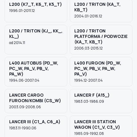
L200 (K7_T, K6_T, K5_T)
L200 / TRITON (KA_T,
KB_T)
1996.01-2011.12
2004.01-2016.12
L200 / TRITON (KJ_, KK_,
L200 / TRITON
KL_)
PLATFORMA / PODWOZIE
(KA_T, KB_T)
od 2014.11
2006.03-2015.12
L400 AUTOBUS (PD_W,
L400 FURGON (PD_W,
PC_W, PA_V, PB_V,
PC_W, PB_V, PA_W,
PA_W)
PA_V)
1994.06-2007.04
1994.12-2007.04
LANCER CARGO
LANCER F (A15_)
FURGON/KOMBI (CS_W)
1983.03-1986.09
2003.09-2008.06
LANCER III (C1_A, C6_A)
LANCER III STATION
WAGON (C1_V, C3_V)
1983.11-1990.06
1985.09-1992.08