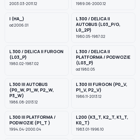
2003.03-2011.12
1989.06-2000.12
I (HA_)
L 300 / DELICA II
AUTOBUS (L03_P/G,
od 2006.01
L0_2P)
1980.05-1987.02
L 300 / DELICA II FURGON
L 300 / DELICA II
(L03_P)
PLATFORMA / PODWOZIE
(L03_P)
1980.02-1987.02
od 1980.05
L 300 III AUTOBUS
L 300 III FURGON (P0_V,
(P0_W, P1_W, P2_W,
P1_V, P2_V)
P3_W)
1986.11-2013.12
1986.08-2013.12
L 300 III PLATFORMA /
L200 (K3_T, K2_T, K1_T,
PODWOZIE (P1_T )
K0_T)
1994.04-2000.04
1983.01-1996.10