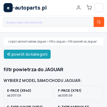
-autoparts
.
pl
e
części samochodowe Jaguar
»
filtry Jaguar
»
filtr powietrza Jaguar
Wybierz swój pojazd
powrót do kategorii
MARKA
filtr powietrza do JAGUAR
WYBIERZ MODEL SAMOCHODU JAGUAR:
MODEL
E-PACE (X540)
F-PACE (X761)
od 2017.09
od 2015.09
TYP / SILNIK
F-TYPE COUPE (X152)
F-TYPE KABRIOLET