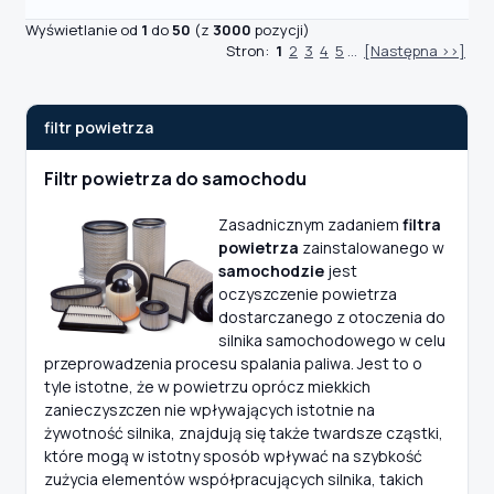
Wyświetlanie od
1
do
50
(z
3000
pozycji)
Stron:
1
2
3
4
5
...
[Następna >>]
filtr powietrza
Filtr powietrza do samochodu
Zasadnicznym zadaniem
filtra
powietrza
zainstalowanego w
samochodzie
jest
oczyszczenie powietrza
dostarczanego z otoczenia do
silnika samochodowego w celu
przeprowadzenia procesu spalania paliwa. Jest to o
tyle istotne, że w powietrzu oprócz miekkich
zanieczyszczen nie wpływających istotnie na
żywotność silnika, znajdują się także twardsze cząstki,
które mogą w istotny sposób wpływać na szybkość
zużycia elementów współpracujących silnika, takich