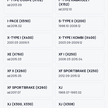
(X152)
od 2013.09
od 2012.10
Szukaj pasujących części
I-PACE (X590)
S-TYPE II (X200)
Anuluj
od 2018.02
1998.10-2008.12
X-TYPE I (X400)
X-TYPE I KOMBI (X400)
2001.03-2009.11
2003.09-2009.12
XE (X760)
XF I (X250)
od 2015.03
2008.03-2015.04
XF II (X260)
XF SPORTBRAKE (X250)
od 2015.05
2012.09-2015.12
XF SPORTBRAKE (X260)
XJ
od 2017.07
1968.07-1993.02
XJ (X300, X330)
XJ (X308)