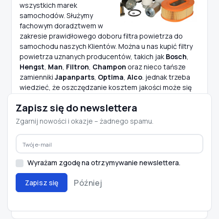
wszystkich marek
samochodów. Służymy
fachowym doradztwem w
zakresie prawidłowego doboru filtra powietrza do
samochodu naszych Klientów. Można u nas kupić filtry
powietrza uznanych producentów, takich jak
Bosch
,
Hengst
,
Man
,
Filtron
,
Champon
oraz nieco tańsze
zamienniki
Japanparts
,
Optima
,
Alco
. jednak trzeba
wiedzieć, że oszczędzanie kosztem jakości może się
nie do końca opłacać. Znane są przypadki, kiedy po
Zapisz się do newslettera
założeniu nowego filtra powietrza od nieznanego
producenta do samochodu z instalacją gazową, nie
Zgarnij nowości i okazje – żadnego spamu.
było możliwe prawidłowe ustawienie obrotów silnika.
Było to spowodowane zastosowaniem przez
producenta filtra powietrza kiepskiej jakości
materiałów, które już jako nowe wprowadzały bardzo
Wyrażam zgodę na otrzymywanie newslettera.
duży opór podczas zasysania powietrza do silnika.
Później
Zapisz się