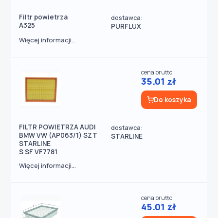
Filtr powietrza
dostawca:
A325
PURFLUX
Więcej informacji...
cena brutto:
35.01 zł
Do koszyka
FILTR POWIETRZA AUDI
dostawca:
BMW VW (AP063/1) SZT
STARLINE
STARLINE
S SF VF7781
Więcej informacji...
cena brutto:
45.01 zł