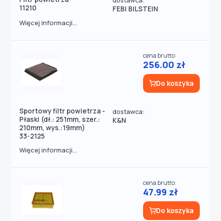
dostawca:
11210
FEBI BILSTEIN
Więcej informacji...
cena brutto:
256.00 zł
Do koszyka
Sportowy filtr powietrza -
dostawca:
Płaski (dł.: 251mm, szer.:
K&N
210mm, wys.:19mm)
33-2125
Więcej informacji...
cena brutto:
47.99 zł
Do koszyka