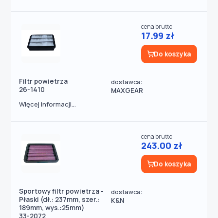
cena brutto:
17.99 zł
Do koszyka
Filtr powietrza
dostawca:
26-1410
MAXGEAR
Więcej informacji...
cena brutto:
243.00 zł
Do koszyka
Sportowy filtr powietrza -
dostawca:
Płaski (dł.: 237mm, szer.:
K&N
189mm, wys.:25mm)
33-2072