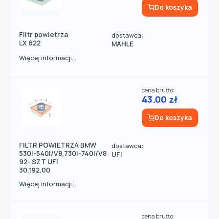
Do koszyka
Filtr powietrza
dostawca:
LX 622
MAHLE
Więcej informacji...
cena brutto:
43.00 zł
Do koszyka
FILTR POWIETRZA BMW
dostawca:
530I-540I/V8,730I-740I/V8
UFI
92- SZT UFI
30.192.00
Więcej informacji...
cena brutto: