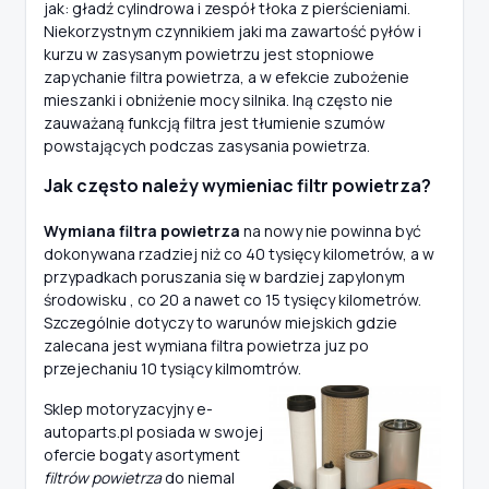
jak: gładź cylindrowa i zespół tłoka z pierścieniami.
Niekorzystnym czynnikiem jaki ma zawartość pyłów i
kurzu w zasysanym powietrzu jest stopniowe
zapychanie filtra powietrza, a w efekcie zubożenie
mieszanki i obniżenie mocy silnika. Iną często nie
zauważaną funkcją filtra jest tłumienie szumów
powstających podczas zasysania powietrza.
Jak często należy wymieniac filtr powietrza?
Wymiana filtra powietrza
na nowy nie powinna być
dokonywana rzadziej niż co 40 tysięcy kilometrów, a w
przypadkach poruszania się w bardziej zapylonym
środowisku , co 20 a nawet co 15 tysięcy kilometrów.
Szczególnie dotyczy to warunów miejskich gdzie
zalecana jest wymiana filtra powietrza juz po
przejechaniu 10 tysiący kilmomtrów.
Sklep motoryzacyjny e-
autoparts.pl posiada w swojej
ofercie bogaty asortyment
filtrów powietrza
do niemal