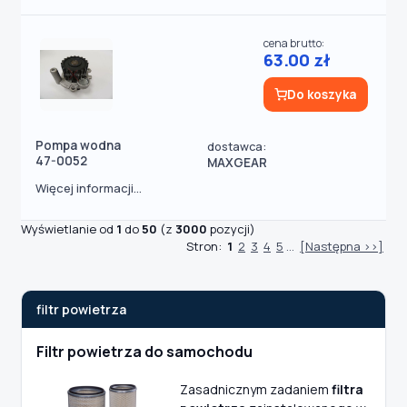
cena brutto:
63.00 zł
Do koszyka
Pompa wodna
dostawca:
47-0052
MAXGEAR
Więcej informacji...
Wyświetlanie od
1
do
50
(z
3000
pozycji)
Stron:
1
2
3
4
5
...
[Następna >>]
filtr powietrza
Filtr powietrza do samochodu
Zasadnicznym zadaniem
filtra