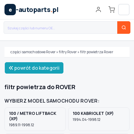
-autoparts
.
pl
e
części samochodowe Rover
»
filtry Rover
»
filtr powietrza Rover
Wybierz swój pojazd
powrót do kategorii
MARKA
filtr powietrza do ROVER
WYBIERZ MODEL SAMOCHODU ROVER:
MODEL
100 / METRO LIFTBACK
100 KABRIOLET (XP)
(XP)
1994.04-1998.12
TYP / SILNIK
1989.11-1998.12