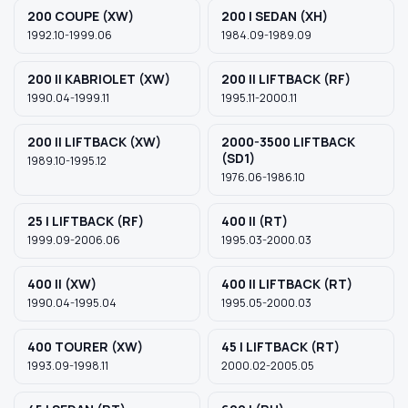
200 COUPE (XW)
200 I SEDAN (XH)
1992.10-1999.06
1984.09-1989.09
Szukaj pasujących części
200 II KABRIOLET (XW)
200 II LIFTBACK (RF)
Anuluj
1990.04-1999.11
1995.11-2000.11
200 II LIFTBACK (XW)
2000-3500 LIFTBACK
(SD1)
1989.10-1995.12
1976.06-1986.10
25 I LIFTBACK (RF)
400 II (RT)
1999.09-2006.06
1995.03-2000.03
400 II (XW)
400 II LIFTBACK (RT)
1990.04-1995.04
1995.05-2000.03
400 TOURER (XW)
45 I LIFTBACK (RT)
1993.09-1998.11
2000.02-2005.05