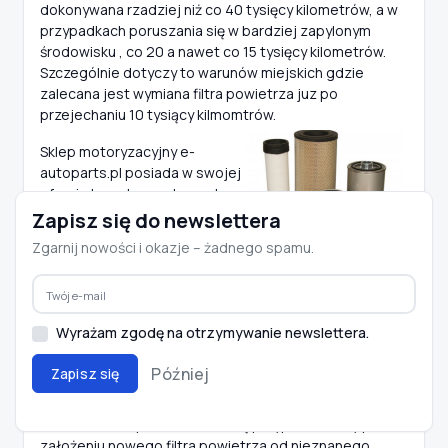
dokonywana rzadziej niż co 40 tysięcy kilometrów, a w
przypadkach poruszania się w bardziej zapylonym
środowisku , co 20 a nawet co 15 tysięcy kilometrów.
Szczególnie dotyczy to warunów miejskich gdzie
zalecana jest wymiana filtra powietrza juz po
przejechaniu 10 tysiący kilmomtrów.
Sklep motoryzacyjny e-
autoparts.pl posiada w swojej
ofercie bogaty asortyment
filtrów powietrza
do niemal
Zapisz się do newslettera
wszystkich marek
Zgarnij nowości i okazje – żadnego spamu.
samochodów. Służymy
fachowym doradztwem w
zakresie prawidłowego doboru filtra powietrza do
samochodu naszych Klientów. Można u nas kupić filtry
Wyrażam zgodę na otrzymywanie newslettera.
powietrza uznanych producentów, takich jak
Bosch
,
Hengst
,
Man
,
Filtron
,
Champon
oraz nieco tańsze
Później
Zapisz się
zamienniki
Japanparts
,
Optima
,
Alco
. jednak trzeba
wiedzieć, że oszczędzanie kosztem jakości może się
nie do końca opłacać. Znane są przypadki, kiedy po
założeniu nowego filtra powietrza od nieznanego