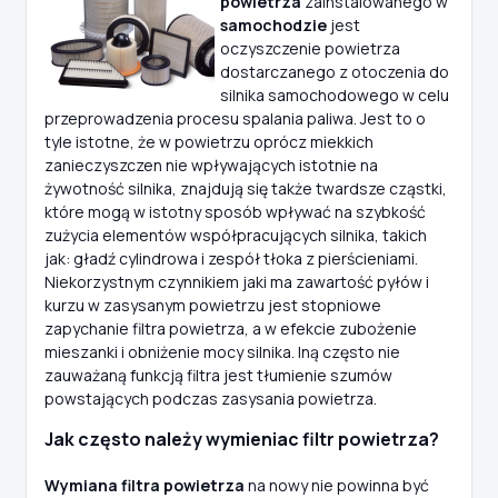
powietrza
zainstalowanego w
samochodzie
jest
oczyszczenie powietrza
dostarczanego z otoczenia do
silnika samochodowego w celu
przeprowadzenia procesu spalania paliwa. Jest to o
tyle istotne, że w powietrzu oprócz miekkich
zanieczyszczen nie wpływających istotnie na
żywotność silnika, znajdują się także twardsze cząstki,
które mogą w istotny sposób wpływać na szybkość
zużycia elementów współpracujących silnika, takich
jak: gładź cylindrowa i zespół tłoka z pierścieniami.
Niekorzystnym czynnikiem jaki ma zawartość pyłów i
kurzu w zasysanym powietrzu jest stopniowe
zapychanie filtra powietrza, a w efekcie zubożenie
mieszanki i obniżenie mocy silnika. Iną często nie
zauważaną funkcją filtra jest tłumienie szumów
powstających podczas zasysania powietrza.
Jak często należy wymieniac filtr powietrza?
Wymiana filtra powietrza
na nowy nie powinna być