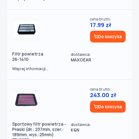
cena brutto:
17.99 zł
Do koszyka
Filtr powietrza
dostawca:
26-1410
MAXGEAR
Więcej informacji...
cena brutto:
243.00 zł
Do koszyka
Sportowy filtr powietrza -
dostawca:
Płaski (dł.: 237mm, szer.:
K&N
189mm, wys.:25mm)