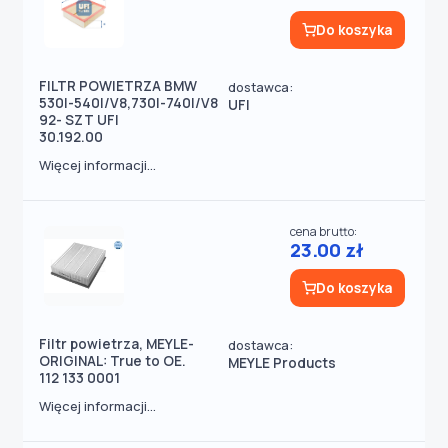
Do koszyka
FILTR POWIETRZA BMW
dostawca:
530I-540I/V8,730I-740I/V8
UFI
92- SZT UFI
30.192.00
Więcej informacji...
cena brutto:
23.00 zł
Do koszyka
Filtr powietrza, MEYLE-
dostawca:
ORIGINAL: True to OE.
MEYLE Products
112 133 0001
Więcej informacji...