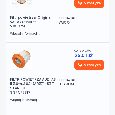
Do koszyka
Filtr powietrza, Original
dostawca:
VAICO Qualität
VAICO
V10-0750
Więcej informacji...
cena brutto:
35.01 zł
Do koszyka
FILTR POWIETRZA AUDI A8
dostawca:
II 3.0-4.2 02- (AR371) SZT
STARLINE
STARLINE
S SF VF7817
Więcej informacji...