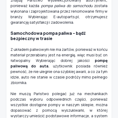
znajdą Państwo wyselekcjonowany asortyment,
ponieważ każda
pompa paliwa do samochodu
została
wykonana i zaprojektowana przez renomowane firmy w
branży. Wybierając E-autoparts.pl, otrzymujesz
gwarancję satysfakcji i zadowolenia.
Samochodowa pompa paliwa – bądź
bezpieczny w trasie
Z układem paliwowym nie ma żartów, ponieważ w końcu
materiał przerabiany jest na energię, więc musi być on
łatwopalny. Wybierając dobrej jakości
pompę
paliwową do auta
, użytkownik posiada również
pewność, że nie ulegnie ona szybkiej awarii, a co za tym
idzie, auto nie stanie w czasie podróży mimo pełnego
zbiornika.
Nie muszą Państwo polegać już na mechanikach
podczas wyboru odpowiednich części, ponieważ
wszystkie dostępne pompy w naszym sklepie, można
dopasować z pomocą wyszukiwarki, w której
wystarczy umieścić podstawowe informacje, a system