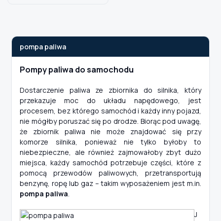
Szukaj pasujących części
pompa paliwa
Anuluj
Pompy paliwa do samochodu
Dostarczenie paliwa ze zbiornika do silnika, który
przekazuje moc do układu napędowego, jest
procesem, bez którego samochód i każdy inny pojazd,
nie mógłby poruszać się po drodze. Biorąc pod uwagę,
że zbiornik paliwa nie może znajdować się przy
komorze silnika, ponieważ nie tylko byłoby to
niebezpieczne, ale również zajmowałoby zbyt dużo
miejsca, każdy samochód potrzebuje części, które z
pomocą przewodów paliwowych, przetransportują
benzynę, ropę lub gaz – takim wyposażeniem jest m.in.
pompa paliwa
.
J