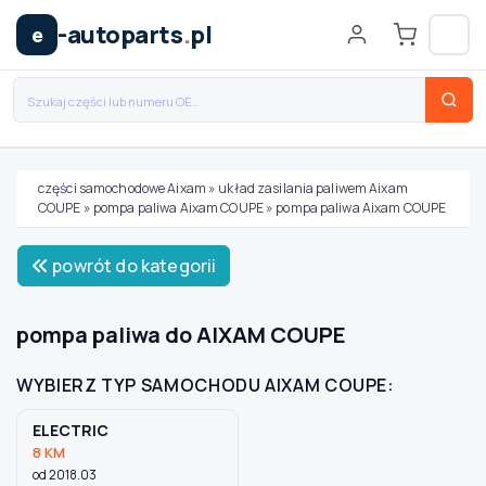
-autoparts
.
pl
e
części samochodowe Aixam
»
układ zasilania paliwem Aixam
COUPE
»
pompa paliwa Aixam COUPE
»
pompa paliwa Aixam COUPE
Wybierz swój pojazd
powrót do kategorii
MARKA
pompa paliwa do AIXAM COUPE
MODEL
WYBIERZ TYP SAMOCHODU AIXAM COUPE:
ELECTRIC
TYP / SILNIK
8 KM
od 2018.03