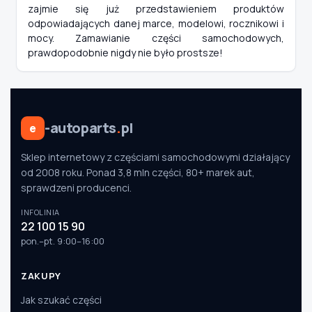
zajmie się już przedstawieniem produktów
odpowiadających danej marce, modelowi, rocznikowi i
mocy. Zamawianie części samochodowych,
prawdopodobnie nigdy nie było prostsze!
-autoparts
.
pl
e
Sklep internetowy z częściami samochodowymi działający
od 2008 roku. Ponad 3,8 mln części, 80+ marek aut,
sprawdzeni producenci.
INFOLINIA
22 100 15 90
pon.–pt. 9:00–16:00
ZAKUPY
Jak szukać części