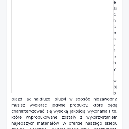
e
śli
c
h
c
e
s
z,
ż
e
b
y
t
w
ój
p
ojazd jak najdłużej służył w sposób niezawodny,
musisz wybierać jedynie produkty, które będą
charakteryzować się wysoką jakością wykonania i te,
które wyprodukowane zostały z wykorzystaniem
najlepszych materiałów. W ofercie naszego sklepu