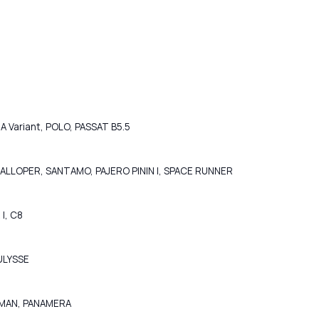
ORA Variant, POLO, PASSAT B5.5
GALLOPER, SANTAMO, PAJERO PININ I, SPACE RUNNER
 I, C8
ULYSSE
AYMAN, PANAMERA