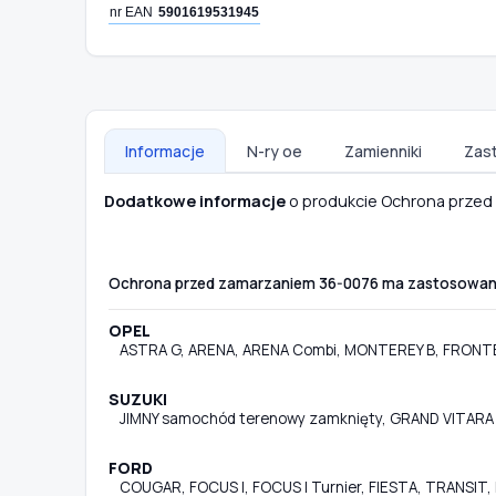
nr EAN
5901619531945
Informacje
N-ry oe
Zamienniki
Zas
Dodatkowe informacje
o produkcie Ochrona prze
Ochrona przed zamarzaniem 36-0076 ma zastosowan
OPEL
ASTRA G, ARENA, ARENA Combi, MONTEREY B, FRONTE
SUZUKI
JIMNY samochód terenowy zamknięty, GRAND VITARA I,
FORD
COUGAR, FOCUS I, FOCUS I Turnier, FIESTA, TRANSI