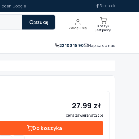
14 ocen Google
Facebook
Szukaj
Koszyk
Zaloguj się
jest pusty
22 100 15 90
Napisz do nas
27.99 zł
cena zawiera vat 23%
Do koszyka