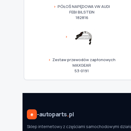
PÓŁOŚ NAPĘDOWA VW AUDI
FEBI BILSTEIN
182816
Zestaw przewodów zapłonowych
MAXGEAR
53-0191
-autoparts
.
pl
e
Sklep internetowy z częściami samochodowymi dział