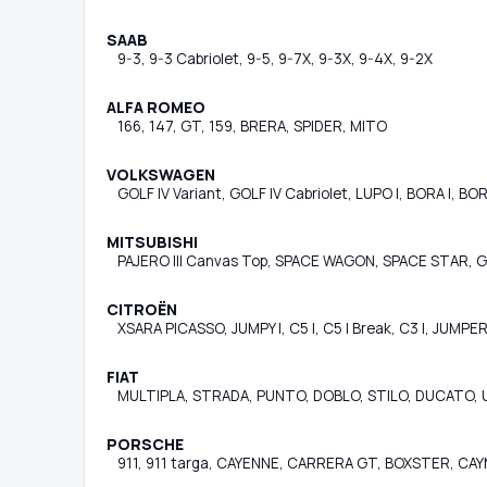
SAAB
9-3, 9-3 Cabriolet, 9-5, 9-7X, 9-3X, 9-4X, 9-2X
ALFA ROMEO
166, 147, GT, 159, BRERA, SPIDER, MITO
VOLKSWAGEN
GOLF IV Variant, GOLF IV Cabriolet, LUPO I, BORA I, B
MITSUBISHI
PAJERO III Canvas Top, SPACE WAGON, SPACE STAR, 
CITROËN
XSARA PICASSO, JUMPY I, C5 I, C5 I Break, C3 I, JUMPER
FIAT
MULTIPLA, STRADA, PUNTO, DOBLO, STILO, DUCATO, 
PORSCHE
911, 911 targa, CAYENNE, CARRERA GT, BOXSTER, C