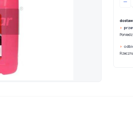
dostaw
prze
Poniedzi
odbi
Rzeczna 