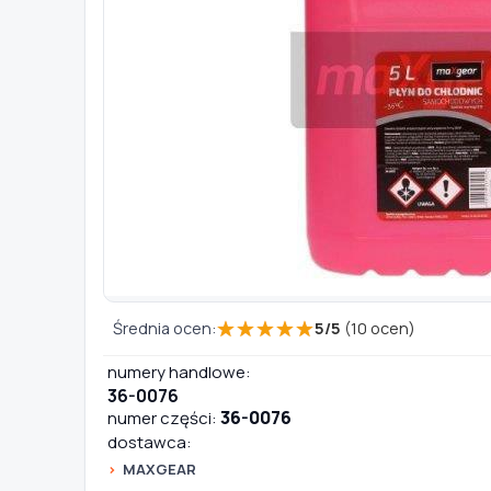
TYP / SILNIK
Szukaj pasujących części
Anuluj
★
★
★
★
★
Średnia ocen:
5
/
5
(
10
ocen)
numery handlowe:
36-0076
36-0076
numer części:
dostawca:
MAXGEAR