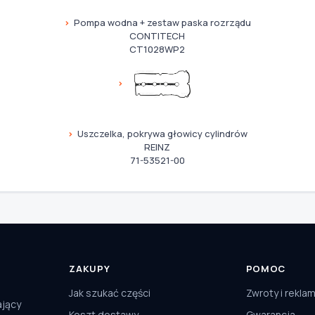
Pompa wodna + zestaw paska rozrządu
CONTITECH
CT1028WP2
Uszczelka, pokrywa głowicy cylindrów
REINZ
71-53521-00
ZAKUPY
POMOC
Jak szukać części
Zwroty i rekla
ający
Koszt dostawy
Gwarancja