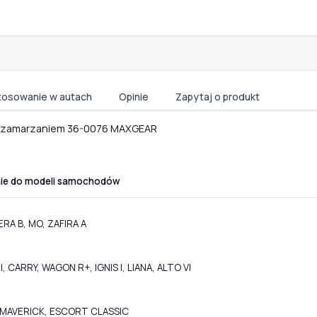
tosowanie w autach
Opinie
Zapytaj o produkt
d zamarzaniem 36-0076 MAXGEAR
ie do modeli samochodów
RA B, MO, ZAFIRA A
 CARRY, WAGON R+, IGNIS I, LIANA, ALTO VI
T, MAVERICK, ESCORT CLASSIC