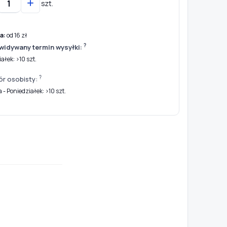
szt.
a:
od 16 zł
?
widywany termin wysyłki:
ałek: >10 szt.
?
ór osobisty:
- Poniedziałek: >10 szt.