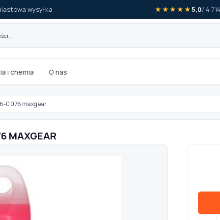
iastowa wysyłka
★★★★★
5,0
/ 4 7
ia i chemia
O nas
6-0076 maxgear
076 MAXGEAR