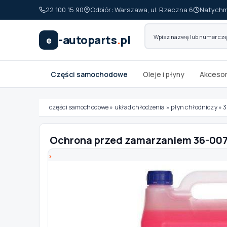
22 100 15 90
Odbiór: Warszawa, ul. Rzeczna 6
Natychm
-autoparts
.
pl
e
Części samochodowe
Oleje i płyny
Akcesor
części samochodowe
»
układ chłodzenia
»
płyn chłodniczy
»
3
Ochrona przed zamarzaniem 36-0
Wybierz swój pojazd
MARKA
MODEL