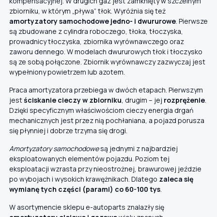
kompensacyjnej. W drugich gaz jest zamknięty w szczelnym
zbiorniku, w którym „pływa” tłok. Wyróżnia się też
amortyzatory samochodowe jedno- i dwururowe
. Pierwsze
są zbudowane z cylindra roboczego, tłoka, tłoczyska,
prowadnicy tłoczyska, zbiornika wyrównawczego oraz
zaworu dennego. W modelach dwururowych tłok i tłoczysko
są ze sobą połączone. Zbiornik wyrównawczy zazwyczaj jest
wypełniony powietrzem lub azotem.
Praca amortyzatora przebiega w dwóch etapach. Pierwszym
jest
ściskanie cieczy w zbiorniku
, drugim – jej
rozprężenie
.
Dzięki specyficznym właściwościom cieczy energia drgań
mechanicznych jest przez nią pochłaniana, a pojazd porusza
się płynniej i dobrze trzyma się drogi.
Amortyzatory samochodowe
są jednymi z najbardziej
eksploatowanych elementów pojazdu. Poziom tej
eksploatacji wzrasta przy nieostrożnej, brawurowej jeździe
po wybojach i wysokich krawężnikach. Dlatego
zaleca się
wymianę tych części (parami) co 60-100 tys
.
W asortymencie sklepu e-autoparts znalazły się