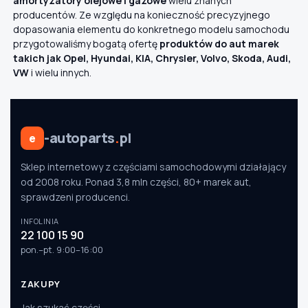
amortyzatory olejowe i gazowe
wielu znanych
producentów. Ze względu na konieczność precyzyjnego
dopasowania elementu do konkretnego modelu samochodu
przygotowaliśmy bogatą ofertę
produktów do aut marek
takich jak Opel, Hyundai, KIA, Chrysler, Volvo, Skoda, Audi,
VW
i wielu innych.
-autoparts
.
pl
e
Sklep internetowy z częściami samochodowymi działający
od 2008 roku. Ponad 3,8 mln części, 80+ marek aut,
sprawdzeni producenci.
INFOLINIA
22 100 15 90
pon.–pt. 9:00–16:00
ZAKUPY
Jak szukać części