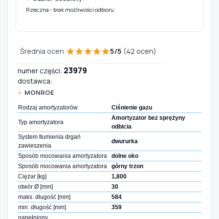
Rzeczna - brak możliwości odbioru
★
★
★
★
★
Średnia ocen:
5
/
5
(
42
ocen)
23979
numer części:
dostawca:
MONROE
Rodzaj amortyzatorów
Ciśnienie gazu
Amortyzator bez sprężyny
Typ amortyzatora
odbicia
System tłumienia drgań
dwururka
zawieszenia
Sposób mocowania amortyzatora
dolne oko
Sposób mocowania amortyzatora
górny trzon
Ciężar [kg]
1,800
otwór Ø [mm]
30
maks. długość [mm]
584
min. długość [mm]
359
napełniony