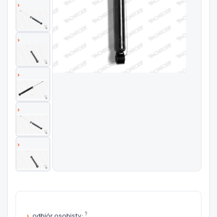
Szukaj pasujących części
Anuluj
?
odbiór osobisty: