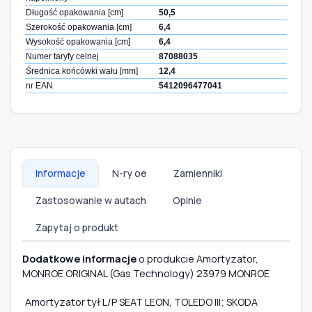
Długość opakowania [cm]
50,5
Szerokość opakowania [cm]
6,4
Wysokość opakowania [cm]
6,4
Numer taryfy celnej
87088035
Średnica końcówki wału [mm]
12,4
nr EAN
5412096477041
Informacje
N-ry oe
Zamienniki
Zastosowanie w autach
Opinie
Zapytaj o produkt
Dodatkowe informacje
o produkcie Amortyzator,
MONROE ORIGINAL (Gas Technology) 23979 MONROE
Amortyzator tył L/P SEAT LEON, TOLEDO III; SKODA