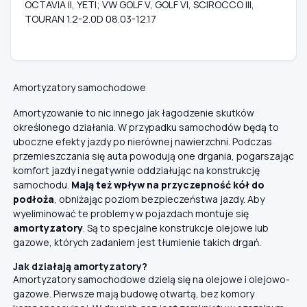
OCTAVIA II, YETI; VW GOLF V, GOLF VI, SCIROCCO III,
TOURAN 1.2-2.0D 08.03-12.17
Amortyzatory samochodowe
Amortyzowanie to nic innego jak łagodzenie skutków
określonego działania. W przypadku samochodów będą to
uboczne efekty jazdy po nierównej nawierzchni. Podczas
przemieszczania się auta powodują one drgania, pogarszając
komfort jazdy i negatywnie oddziałując na konstrukcję
samochodu.
Mają też wpływ na przyczepność kół do
podłoża
, obniżając poziom bezpieczeństwa jazdy. Aby
wyeliminować te problemy w pojazdach montuje się
amortyzatory
. Są to specjalne konstrukcje olejowe lub
gazowe, których zadaniem jest tłumienie takich drgań.
Jak działają amortyzatory?
Amortyzatory samochodowe dzielą się na olejowe i olejowo-
gazowe. Pierwsze mają budowę otwartą, bez komory