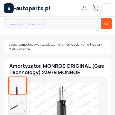
-autoparts
.
pl
e
części samochodowe
»
zawieszenie i amortyzacja
»
amortyzator
»
23979 monroe
Wybierz swój pojazd
Amortyzator, MONROE ORIGINAL (Gas
MARKA
Technology) 23979 MONROE
MODEL
TYP / SILNIK