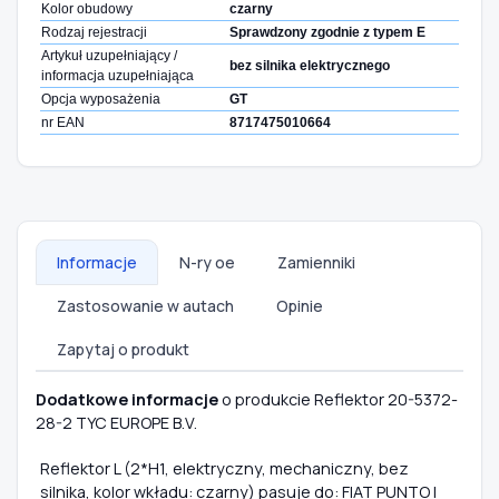
Kolor obudowy
czarny
Rodzaj rejestracji
Sprawdzony zgodnie z typem E
Artykuł uzupełniający /
bez silnika elektrycznego
informacja uzupełniająca
Opcja wyposażenia
GT
nr EAN
8717475010664
Informacje
N-ry oe
Zamienniki
Zastosowanie w autach
Opinie
Zapytaj o produkt
Dodatkowe informacje
o produkcie Reflektor 20-5372-
28-2 TYC EUROPE B.V.
Reflektor L (2*H1, elektryczny, mechaniczny, bez
silnika, kolor wkładu: czarny) pasuje do: FIAT PUNTO I