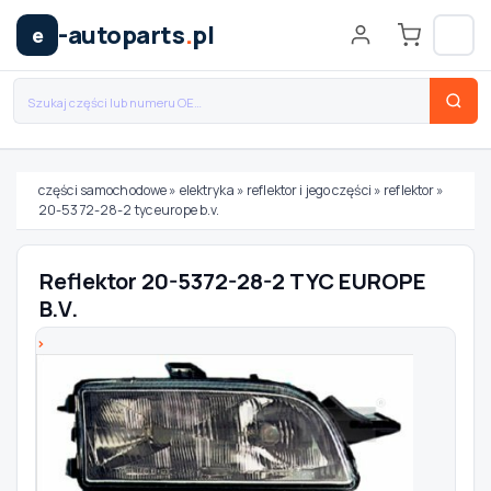
-autoparts
.
pl
e
części samochodowe
»
elektryka
»
reflektor i jego części
»
reflektor
»
20-5372-28-2 tyc europe b.v.
Wybierz swój pojazd
Reflektor 20-5372-28-2 TYC EUROPE
MARKA
B.V.
MODEL
TYP / SILNIK