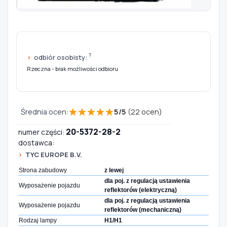
Szukaj pasujących części
Anuluj
?
odbiór osobisty:
Rzeczna - brak możliwości odbioru
★
★
★
★
★
Średnia ocen:
5
/
5
(
22
ocen)
20-5372-28-2
numer części:
dostawca:
TYC EUROPE B.V.
Strona zabudowy
z lewej
dla poj. z regulacją ustawienia
Wyposażenie pojazdu
reflektorów (elektryczną)
dla poj. z regulacją ustawienia
Wyposażenie pojazdu
reflektorów (mechaniczną)
Rodzaj lampy
H1/H1