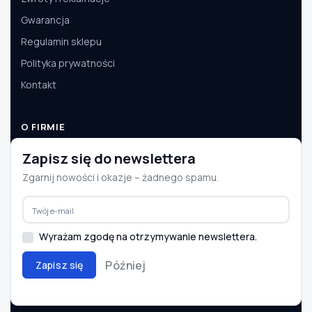
Gwarancja
Regulamin sklepu
Polityka prywatności
Kontakt
O FIRMIE
O nas
Zapisz się do newslettera
Dane firmy
Zgarnij nowości i okazje – żadnego spamu.
Aktualności
Współpraca B2B
Wyrażam zgodę na otrzymywanie newslettera.
Później
Zapisz się
© 2008–2026 e-autoparts.pl · Wszelkie prawa zastrzeżone
BLIK
PayU
Przelewy24
InPost
DPD