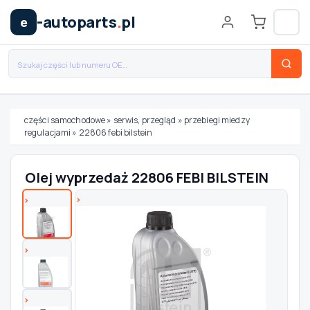
-autoparts
.
pl
e
części samochodowe
»
serwis, przegląd
»
przebiegi miedzy
regulacjami
»
22806 febi bilstein
Wybierz swój pojazd
Olej wyprzedaż 22806 FEBI BILSTEIN
MARKA
MODEL
TYP / SILNIK