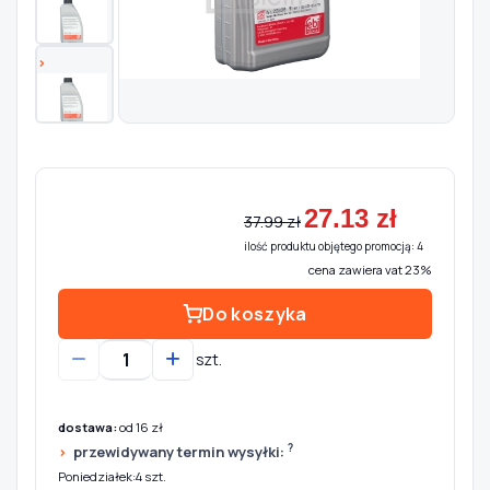
Szukaj pasujących części
Anuluj
27.13 zł
37.99 zł
ilość produktu objętego promocją: 4
cena zawiera vat 23%
Do koszyka
szt.
dostawa:
od 16 zł
?
przewidywany termin wysyłki:
Poniedziałek:4 szt.