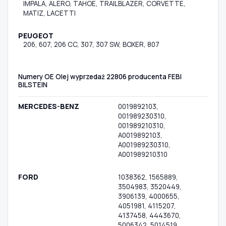
IMPALA, ALERO, TAHOE, TRAILBLAZER, CORVETTE,
MATIZ, LACETTI
PEUGEOT
206, 607, 206 CC, 307, 307 SW, BOXER, 807
Numery OE Olej wyprzedaż 22806 producenta FEBI
BILSTEIN
MERCEDES-BENZ
0019892103,
001989230310,
001989210310,
A0019892103,
A001989230310,
A001989210310
FORD
1038362, 1565889,
3504983, 3520449,
3906139, 4000655,
4051981, 4115207,
4137458, 4443670,
5006342, 5014519,