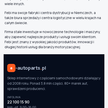
wiele innych.
Febi ma swoje fabryki i centra dystrybucji w Niemczech, a
także biura sprzedaży i centra logistyczne w wielu krajach na
całym świecie.
Firma stale inwestuje w nowoczesne technologie i maszyny,
aby zapewnić najlepsze produkty i usługi swoim klientom.
Febi jest znany z wysokiej jakości produktów, innowacji i
długiej historii usług dla branży motoryzacyjnej.
-autoparts
.
pl
e
Sklep internetowy z częściami samochodowymi działający
od 2008 roku. Ponad 3,8 mln części, 80+ marek aut,
sprawdzeni producenci.
INFOLINIA
22 100 15 90
pon.–pt. 9:00–16:00