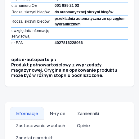
dla numeru OE
001 989 21 03
Rodzaj skrzyni biegów
do automatycznej skrzyni biegów
przekładnia automatyczna ze sprzęgłem
Rodzaj skrzyni biegów
hydraulicznym
uwzględnić informację
serwisową
nr EAN
4027816228066
opis e-autoparts.pl:
Produkt pełnowartościowy z wyprzedaży
magazynowej. Oryginalne opakowanie produktu
może być w różnym stopniu podniszczone.
Informacje
N-ry oe
Zamienniki
Zastosowanie w autach
Opinie
Zapytaj o produkt