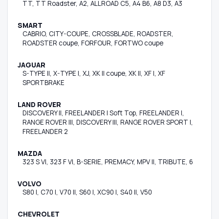
TT, TT Roadster, A2, ALLROAD C5, A4 B6, A8 D3, A3
SMART
CABRIO, CITY-COUPE, CROSSBLADE, ROADSTER,
ROADSTER coupe, FORFOUR, FORTWO coupe
JAGUAR
S-TYPE II, X-TYPE I, XJ, XK II coupe, XK II, XF I, XF
SPORTBRAKE
LAND ROVER
DISCOVERY II, FREELANDER I Soft Top, FREELANDER I,
RANGE ROVER III, DISCOVERY III, RANGE ROVER SPORT I,
FREELANDER 2
MAZDA
323 S VI, 323 F VI, B-SERIE, PREMACY, MPV II, TRIBUTE, 6
VOLVO
S80 I, C70 I, V70 II, S60 I, XC90 I, S40 II, V50
CHEVROLET