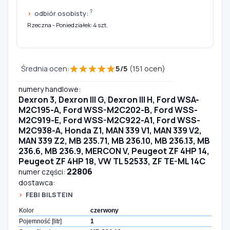
?
odbiór osobisty:
Rzeczna - Poniedziałek: 4 szt.
★
★
★
★
★
Średnia ocen:
5
/
5
(
151
ocen)
numery handlowe:
Dexron 3, Dexron III G, Dexron III H, Ford WSA-
M2C195-A, Ford WSS-M2C202-B, Ford WSS-
M2C919-E, Ford WSS-M2C922-A1, Ford WSS-
M2C938-A, Honda Z1, MAN 339 V1, MAN 339 V2,
MAN 339 Z2, MB 235.71, MB 236.10, MB 236.13, MB
236.6, MB 236.9, MERCON V, Peugeot ZF 4HP 14,
Peugeot ZF 4HP 18, VW TL 52533, ZF TE-ML 14C
22806
numer części:
dostawca:
FEBI BILSTEIN
Kolor
czerwony
Pojemność [litr]
1