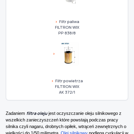
Filtr paliwa
FILTRON WIX
PP 838/8
Filtr powietrza
FILTRON WIX
AK 372/1
filtra oleju
Zadaniem
jest oczyszczanie oleju silnikowego z
wszelkich zanieczyszczeń które powstają podczas pracy
silnika czyli nagaru, drobnych opiłek, wtrąceń zewnętrznych o
wielkości do 1/50 milimetra.
Olej silnikowy
podlega cyrkulacji w