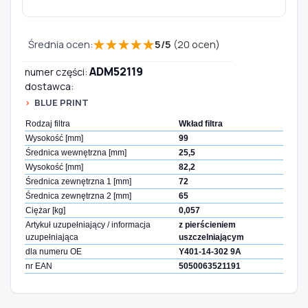
★
★
★
★
★
Średnia ocen:
5
/
5
(
20
ocen)
ADM52119
numer części:
dostawca:
BLUE PRINT
Rodzaj filtra
Wkład filtra
Wysokość [mm]
99
Średnica wewnętrzna [mm]
25,5
Wysokość [mm]
82,2
Średnica zewnętrzna 1 [mm]
72
Średnica zewnętrzna 2 [mm]
65
Ciężar [kg]
0,057
Artykuł uzupełniający / informacja
z pierścieniem
uzupełniająca
uszczelniającym
dla numeru OE
Y401-14-302 9A
nr EAN
5050063521191