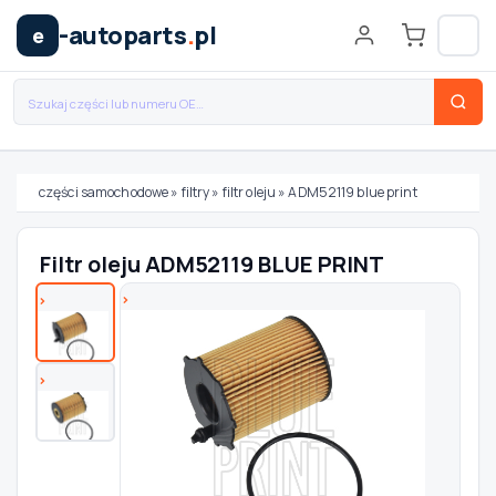
-autoparts
.
pl
e
części samochodowe
»
filtry
»
filtr oleju
»
ADM52119 blue print
Wybierz swój pojazd
Filtr oleju ADM52119 BLUE PRINT
MARKA
MODEL
TYP / SILNIK