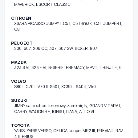
MAVERICK, ESCORT CLASSIC
CITROËN
XSARA PICASSO, JUMPY I, C5 I, C5 I Break, C3 I, JUMPER I,
C8
PEUGEOT
206, 607, 206 CC, 307, 307 SW, BOXER, 807
MAZDA
323 S VI, 323 F VI, B-SERIE, PREMACY, MPV II, TRIBUTE, 6
VOLVO
S80 I, C70 I, V70 II, S60 I, XC90 I, S40 II, V50
SUZUKI
JIMNY samochód terenowy zamknięty, GRAND VITARA I,
CARRY, WAGON R+, IGNIS I, LIANA, ALTO VI
TOYOTA
YARIS, YARIS VERSO, CELICA coupe, MR2 III, PREVIA II, RAV
4 II, PRIUS