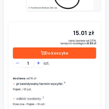
Szukaj pasujących części
Anuluj
15.01 zł
cena zawiera vat 23%
taniej niż na allegro o
8.99 zł
Do koszyka
szt.
dostawa:
od 16 zł
?
przewidywany termin wysyłki:
Piątek: >10 szt.
?
odbiór osobisty:
Rzeczna - Piątek: >10 szt.