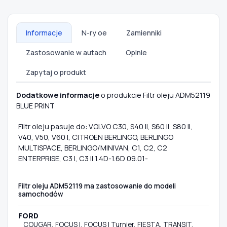
Informacje
N-ry oe
Zamienniki
Zastosowanie w autach
Opinie
Zapytaj o produkt
Dodatkowe informacje
o produkcie Filtr oleju ADM52119
BLUE PRINT
Filtr oleju pasuje do: VOLVO C30, S40 II, S60 II, S80 II,
V40, V50, V60 I, CITROEN BERLINGO, BERLINGO
MULTISPACE, BERLINGO/MINIVAN, C1, C2, C2
ENTERPRISE, C3 I, C3 II 1.4D-1.6D 09.01-
Filtr oleju ADM52119 ma zastosowanie do modeli
samochodów
FORD
COUGAR, FOCUS I, FOCUS I Turnier, FIESTA, TRANSIT,