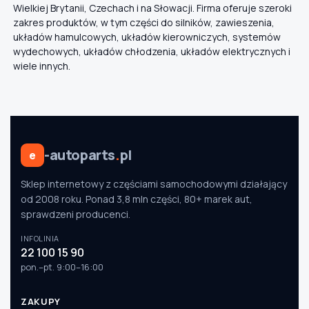
Wielkiej Brytanii, Czechach i na Słowacji. Firma oferuje szeroki
zakres produktów, w tym części do silników, zawieszenia,
układów hamulcowych, układów kierowniczych, systemów
wydechowych, układów chłodzenia, układów elektrycznych i
wiele innych.
-autoparts
.
pl
e
Sklep internetowy z częściami samochodowymi działający
od 2008 roku. Ponad 3,8 mln części, 80+ marek aut,
sprawdzeni producenci.
INFOLINIA
22 100 15 90
pon.–pt. 9:00–16:00
ZAKUPY