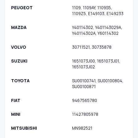
PEUGEOT
1109, 1109AY, 1109S5,
1109Z5, E149103, E149233
MAZDA
Y40114302, Y401143029A,
Y40114302A, Y60114302
VOLVO
30711521, 30735878
SUZUKI
1651073J00, 1651073J01,
1651073J02
TOYOTA
SU00100741, SU00100804,
SU00100871
FIAT
9467565780
MINI
11427805978
MITSUBISHI
MN982521