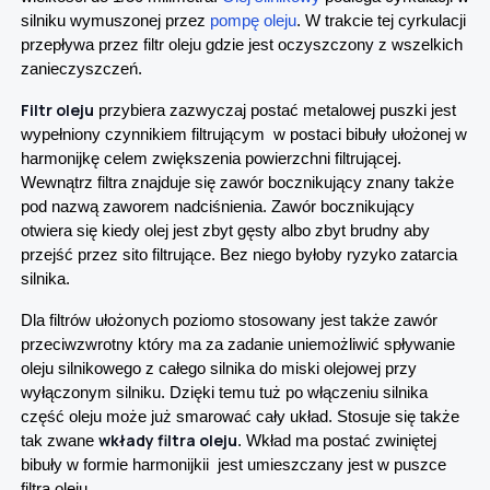
silniku wymuszonej przez
pompę oleju
. W trakcie tej cyrkulacji
przepływa przez filtr oleju gdzie jest oczyszczony z wszelkich
zanieczyszczeń.
Filtr oleju
przybiera zazwyczaj postać metalowej puszki jest
wypełniony czynnikiem filtrującym w postaci bibuły ułożonej w
harmonijkę celem zwiększenia powierzchni filtrującej.
Wewnątrz filtra znajduje się zawór bocznikujący znany także
pod nazwą zaworem nadciśnienia. Zawór bocznikujący
otwiera się kiedy olej jest zbyt gęsty albo zbyt brudny aby
przejść przez sito filtrujące. Bez niego byłoby ryzyko zatarcia
silnika.
Dla filtrów ułożonych poziomo stosowany jest także zawór
przeciwzwrotny który ma za zadanie uniemożliwić spływanie
oleju silnikowego z całego silnika do miski olejowej przy
wyłączonym silniku. Dzięki temu tuż po włączeniu silnika
część oleju może już smarować cały układ. Stosuje się także
wkłady filtra oleju
tak zwane
. Wkład ma postać zwiniętej
bibuły w formie harmonijkii jest umieszczany jest w puszce
filtra oleju.