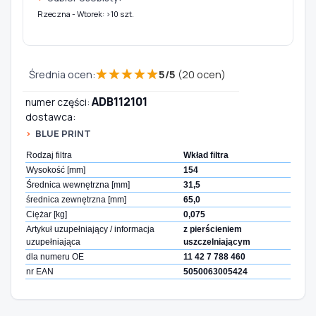
Rzeczna - Wtorek: >10 szt.
★
★
★
★
★
Średnia ocen:
5
/
5
(
20
ocen)
ADB112101
numer części:
dostawca:
BLUE PRINT
Rodzaj filtra
Wkład filtra
Wysokość [mm]
154
Średnica wewnętrzna [mm]
31,5
średnica zewnętrzna [mm]
65,0
Ciężar [kg]
0,075
Artykuł uzupełniający / informacja
z pierścieniem
uzupełniająca
uszczelniającym
dla numeru OE
11 42 7 788 460
nr EAN
5050063005424