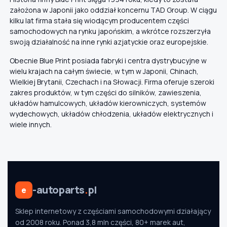
założona w Japonii jako oddział koncernu TAD Group. W ciągu
kilku lat firma stała się wiodącym producentem części
samochodowych na rynku japońskim, a wkrótce rozszerzyła
swoją działalność na inne rynki azjatyckie oraz europejskie.
Obecnie Blue Print posiada fabryki i centra dystrybucyjne w
wielu krajach na całym świecie, w tym w Japonii, Chinach,
Wielkiej Brytanii, Czechach i na Słowacji. Firma oferuje szeroki
zakres produktów, w tym części do silników, zawieszenia,
układów hamulcowych, układów kierowniczych, systemów
wydechowych, układów chłodzenia, układów elektrycznych i
wiele innych.
-autoparts
.
pl
e
Sklep internetowy z częściami samochodowymi działający
od 2008 roku. Ponad 3,8 mln części, 80+ marek aut,