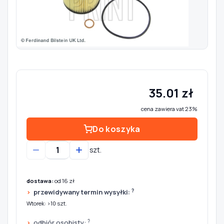
Szukaj pasujących części
Anuluj
35.01 zł
cena zawiera vat 23%
Do koszyka
szt.
dostawa:
od 16 zł
?
przewidywany termin wysyłki:
Wtorek: >10 szt.
?
odbiór osobisty: