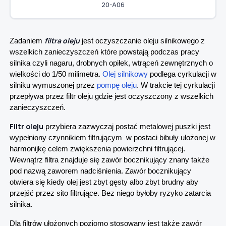
20-A06
filtra oleju
Zadaniem
jest oczyszczanie oleju silnikowego z
wszelkich zanieczyszczeń które powstają podczas pracy
silnika czyli nagaru, drobnych opiłek, wtrąceń zewnętrznych o
wielkości do 1/50 milimetra.
Olej silnikowy
podlega cyrkulacji w
silniku wymuszonej przez
pompę oleju
. W trakcie tej cyrkulacji
przepływa przez filtr oleju gdzie jest oczyszczony z wszelkich
zanieczyszczeń.
Filtr oleju
przybiera zazwyczaj postać metalowej puszki jest
wypełniony czynnikiem filtrującym w postaci bibuły ułożonej w
harmonijkę celem zwiększenia powierzchni filtrującej.
Wewnątrz filtra znajduje się zawór bocznikujący znany także
pod nazwą zaworem nadciśnienia. Zawór bocznikujący
otwiera się kiedy olej jest zbyt gęsty albo zbyt brudny aby
przejść przez sito filtrujące. Bez niego byłoby ryzyko zatarcia
silnika.
Dla filtrów ułożonych poziomo stosowany jest także zawór