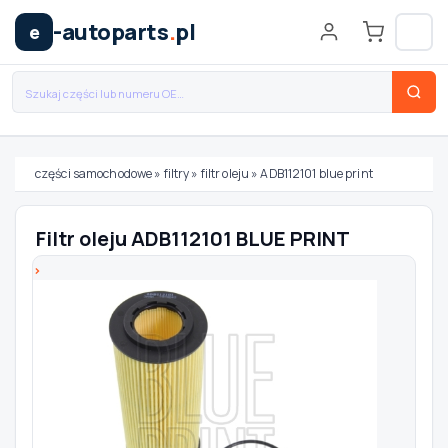
-autoparts
.
pl
e
części samochodowe
»
filtry
»
filtr oleju
»
ADB112101 blue print
Wybierz swój pojazd
Filtr oleju ADB112101 BLUE PRINT
MARKA
MODEL
TYP / SILNIK