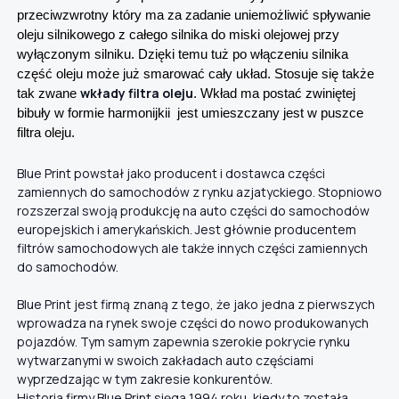
przeciwzwrotny który ma za zadanie uniemożliwić spływanie
oleju silnikowego z całego silnika do miski olejowej przy
wyłączonym silniku. Dzięki temu tuż po włączeniu silnika
część oleju może już smarować cały układ. Stosuje się także
wkłady filtra oleju
tak zwane
. Wkład ma postać zwiniętej
bibuły w formie harmonijkii jest umieszczany jest w puszce
filtra oleju.
Blue Print powstał jako producent i dostawca części
zamiennych do samochodów z rynku azjatyckiego. Stopniowo
rozszerzal swoją produkcję na auto części do samochodów
europejskich i amerykańskich. Jest głównie producentem
filtrów samochodowych ale także innych części zamiennych
do samochodów.
Blue Print jest firmą znaną z tego, że jako jedna z pierwszych
wprowadza na rynek swoje części do nowo produkowanych
pojazdów. Tym samym zapewnia szerokie pokrycie rynku
wytwarzanymi w swoich zakładach auto częściami
wyprzedzając w tym zakresie konkurentów.
Historia firmy Blue Print sięga 1994 roku, kiedy to została