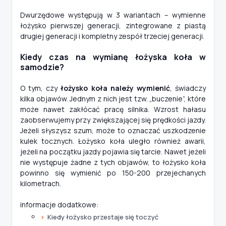
Dwurzędowe występują w 3 wariantach – wymienne
łożysko pierwszej generacji, zintegrowane z piastą
drugiej generacji i kompletny zespół trzeciej generacji.
Kiedy czas na wymianę łożyska koła w
samodzie?
O tym, czy
łożysko koła należy wymienić
, świadczy
kilka objawów. Jednym z nich jest tzw. „buczenie”, które
może nawet zakłócać pracę silnika. Wzrost hałasu
zaobserwujemy przy zwiększającej się prędkości jazdy.
Jeżeli słyszysz szum, może to oznaczać uszkodzenie
kulek tocznych. Łożysko koła uległo również awarii,
jeżeli na początku jazdy pojawia się tarcie. Nawet jeżeli
nie występuje żadne z tych objawów, to łożysko koła
powinno się wymienić po 150-200 przejechanych
kilometrach.
informacje dodatkowe:
Kiedy łożysko przestaje się toczyć