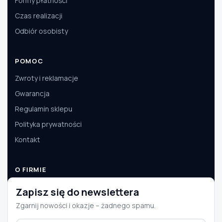
Formy płatności
Czas realizacji
Odbiór osobisty
POMOC
Zwroty i reklamacje
Gwarancja
Regulamin sklepu
Polityka prywatności
Kontakt
O FIRMIE
O nas
Zapisz się do newslettera
Dane firmy
Zgarnij nowości i okazje – żadnego spamu.
Aktualności