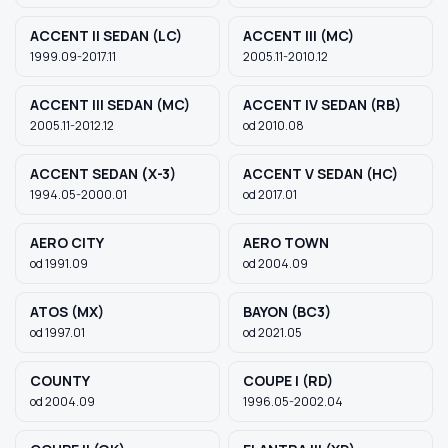
ACCENT II SEDAN (LC)
ACCENT III (MC)
1999.09-2017.11
2005.11-2010.12
Szukaj pasujących części
Anuluj
ACCENT III SEDAN (MC)
ACCENT IV SEDAN (RB)
2005.11-2012.12
od 2010.08
ACCENT SEDAN (X-3)
ACCENT V SEDAN (HC)
1994.05-2000.01
od 2017.01
AERO CITY
AERO TOWN
od 1991.09
od 2004.09
ATOS (MX)
BAYON (BC3)
od 1997.01
od 2021.05
COUNTY
COUPE I (RD)
od 2004.09
1996.05-2002.04