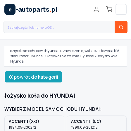
-autoparts
.
pl
e
części samochodowe Hyundai
»
zawieszenie, wahacze, łożyska kół,
stabilizator Hyundai
»
łożysko i piasta koła Hyundai
»
łożysko koła
Wybierz swój pojazd
Hyundai
powrót do kategorii
MARKA
łożysko koła do HYUNDAI
MODEL
WYBIERZ MODEL SAMOCHODU HYUNDAI:
TYP / SILNIK
ACCENT I (X-3)
ACCENT II (LC)
1994.05-2002.12
1999.09-2012.12