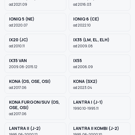
od 2021.09
od 2016.03
IONIQ 5 (NE)
IONIQ 6 (CE)
od 2020.07
od 2022.10
IX20 (JC)
IX35 (LM, EL, ELH)
od 2010.11
od 2009.08
IX35 VAN
IX55
2009.08-2015.12
od 2006.09
KONA (OS, OSE, OSI)
KONA (SX2)
od 2017.06
od 2023.04
KONA FURGON/SUV (OS,
LANTRA I (J-1)
OSE, OSI)
1990.10-1995.11
od 2017.06
LANTRA II (J-2)
LANTRA II KOMBI (J-2)
1995.06-2000.12
1995.06-2000.10