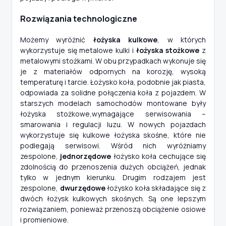
Rozwiązania technologiczne
Możemy wyróżnić
łożyska kulkowe
, w których
wykorzystuje się metalowe kulki i
łożyska stożkowe
z
metalowymi stożkami. W obu przypadkach wykonuje się
je z materiałów odpornych na korozję, wysoką
temperaturę i tarcie. Łożysko koła, podobnie jak piasta,
odpowiada za solidne połączenia koła z pojazdem. W
starszych modelach samochodów montowane były
łożyska stożkowe,wymagające serwisowania –
smarowania i regulacji luzu. W nowych pojazdach
wykorzystuje się kulkowe łożyska skośne, które nie
podlegają serwisowi. Wśród nich wyróżniamy
zespolone,
jednorzędowe
łożysko koła cechujące się
zdolnością do przenoszenia dużych obciążeń, jednak
tylko w jednym kierunku. Drugim rodzajem jest
zespolone,
dwurzędowe
łożysko koła składające się z
dwóch łożysk kulkowych skośnych. Są one lepszym
rozwiązaniem, ponieważ przenoszą obciążenie osiowe
i promieniowe.