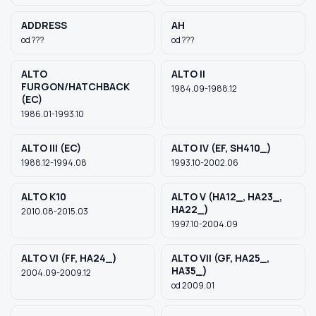
ADDRESS
AH
od ???
od ???
Szukaj pasujących części
Anuluj
ALTO
ALTO II
FURGON/HATCHBACK
1984.09-1988.12
(EC)
1986.01-1993.10
ALTO III (EC)
ALTO IV (EF, SH410_)
1988.12-1994.08
1993.10-2002.06
ALTO K10
ALTO V (HA12_, HA23_,
HA22_)
2010.08-2015.03
1997.10-2004.09
ALTO VI (FF, HA24_)
ALTO VII (GF, HA25_,
HA35_)
2004.09-2009.12
od 2009.01