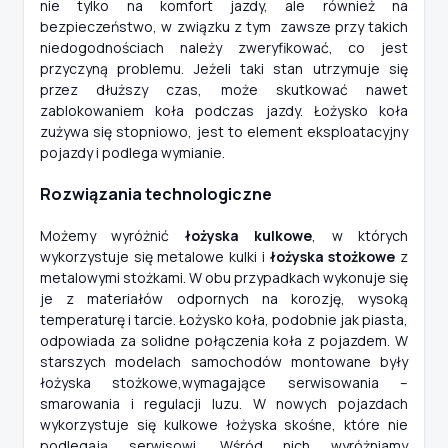
nie tylko na komfort jazdy, ale również na
bezpieczeństwo, w związku z tym zawsze przy takich
niedogodnościach należy zweryfikować, co jest
przyczyną problemu. Jeżeli taki stan utrzymuje się
przez dłuższy czas, może skutkować nawet
zablokowaniem koła podczas jazdy. Łożysko koła
zużywa się stopniowo, jest to element eksploatacyjny
pojazdy i podlega wymianie.
Rozwiązania technologiczne
Możemy wyróżnić
łożyska kulkowe
, w których
wykorzystuje się metalowe kulki i
łożyska stożkowe
z
metalowymi stożkami. W obu przypadkach wykonuje się
je z materiałów odpornych na korozję, wysoką
temperaturę i tarcie. Łożysko koła, podobnie jak piasta,
odpowiada za solidne połączenia koła z pojazdem. W
starszych modelach samochodów montowane były
łożyska stożkowe,wymagające serwisowania –
smarowania i regulacji luzu. W nowych pojazdach
wykorzystuje się kulkowe łożyska skośne, które nie
podlegają serwisowi. Wśród nich wyróżniamy