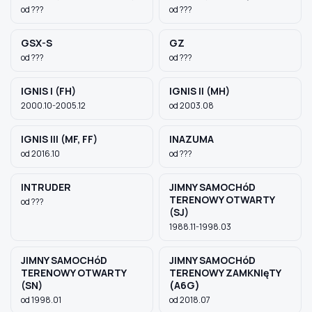
od ???
od ???
GSX-S
GZ
od ???
od ???
IGNIS I (FH)
IGNIS II (MH)
2000.10-2005.12
od 2003.08
IGNIS III (MF, FF)
INAZUMA
od 2016.10
od ???
INTRUDER
JIMNY SAMOCHóD
TERENOWY OTWARTY
od ???
(SJ)
1988.11-1998.03
JIMNY SAMOCHóD
JIMNY SAMOCHóD
TERENOWY OTWARTY
TERENOWY ZAMKNIęTY
(SN)
(A6G)
od 1998.01
od 2018.07