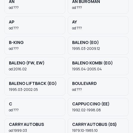
AN
AN BURGMAN
od ???
od ???
AP
AY
od ???
od ???
B-KING
BALENO (EG)
od ???
1995.03-2009.12
BALENO (FW, EW)
BALENO KOMBI (EG)
od 2016.02
1995.04-2005.04
BALENO LIFTBACK (EG)
BOULEVARD
1995.03-2002.05
od ???
C
CAPPUCCINO (EE)
od ???
1992.02-1998.08
CARRY AUTOBUS
CARRY AUTOBUS (0S)
od 1999.03
1979.10-1985.10