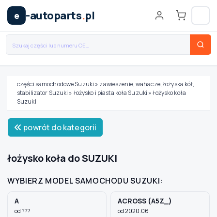
-autoparts
.
pl
e
części samochodowe Suzuki
»
zawieszenie, wahacze, łożyska kół,
stabilizator Suzuki
»
łożysko i piasta koła Suzuki
»
łożysko koła
Wybierz swój pojazd
Suzuki
powrót do kategorii
MARKA
łożysko koła do SUZUKI
MODEL
WYBIERZ MODEL SAMOCHODU SUZUKI:
TYP / SILNIK
A
ACROSS (A5Z_)
od ???
od 2020.06