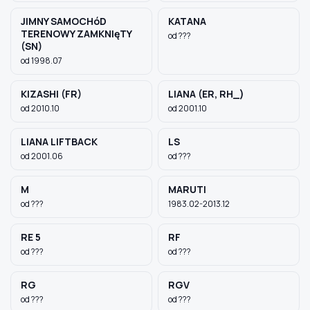
JIMNY SAMOCHóD
KATANA
TERENOWY ZAMKNIęTY
od ???
(SN)
od 1998.07
KIZASHI (FR)
LIANA (ER, RH_)
od 2010.10
od 2001.10
LIANA LIFTBACK
LS
od 2001.06
od ???
M
MARUTI
od ???
1983.02-2013.12
RE 5
RF
od ???
od ???
RG
RGV
od ???
od ???