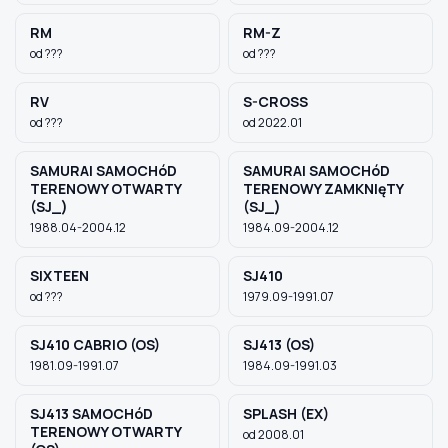
RM
RM-Z
od ???
od ???
RV
S-CROSS
od ???
od 2022.01
SAMURAI SAMOCHóD
SAMURAI SAMOCHóD
TERENOWY OTWARTY
TERENOWY ZAMKNIęTY
(SJ_)
(SJ_)
1988.04-2004.12
1984.09-2004.12
SIXTEEN
SJ410
od ???
1979.09-1991.07
SJ410 CABRIO (OS)
SJ413 (OS)
1981.09-1991.07
1984.09-1991.03
SJ413 SAMOCHóD
SPLASH (EX)
TERENOWY OTWARTY
od 2008.01