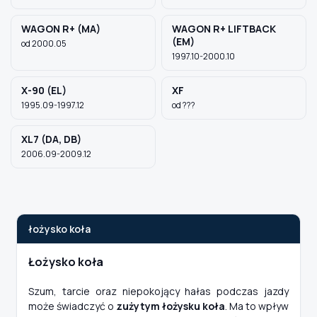
WAGON R+ (MA)
WAGON R+ LIFTBACK
(EM)
od 2000.05
1997.10-2000.10
X-90 (EL)
XF
1995.09-1997.12
od ???
XL7 (DA, DB)
2006.09-2009.12
łożysko koła
Łożysko koła
Szum, tarcie oraz niepokojący hałas podczas jazdy
może świadczyć o
zużytym łożysku koła
. Ma to wpływ