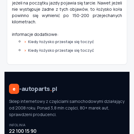
jeżeli na początku jazdy pojawia się tarcie. Nawet jeżeli
nie występuje żadne z tych objawów, to łożysko koła
powinno się wymienić po 150-200 przejechanych
kilometrach.
informacje dodatkowe:
Kiedy łożysko przestaje się toczyć
Kiedy łożysko przestaje się toczyć
-autoparts
.
pl
e
Sklep internetowy z częściami samochodowymi działający
od 2008 roku. Ponad 3,8 mln części, 80+ marek aut,
sprawdzeni producenci.
INFOLINIA
22 100 15 90