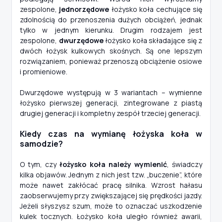
zespolone,
jednorzędowe
łożysko koła cechujące się
zdolnością do przenoszenia dużych obciążeń, jednak
tylko w jednym kierunku. Drugim rodzajem jest
zespolone,
dwurzędowe
łożysko koła składające się z
dwóch łożysk kulkowych skośnych. Są one lepszym
rozwiązaniem, ponieważ przenoszą obciążenie osiowe
i promieniowe.
Dwurzędowe występują w 3 wariantach – wymienne
łożysko pierwszej generacji, zintegrowane z piastą
drugiej generacji i kompletny zespół trzeciej generacji.
Kiedy czas na wymianę łożyska koła w
samodzie?
O tym, czy
łożysko koła należy wymienić
, świadczy
kilka objawów. Jednym z nich jest tzw. „buczenie”, które
może nawet zakłócać pracę silnika. Wzrost hałasu
zaobserwujemy przy zwiększającej się prędkości jazdy.
Jeżeli słyszysz szum, może to oznaczać uszkodzenie
kulek tocznych. Łożysko koła uległo również awarii,