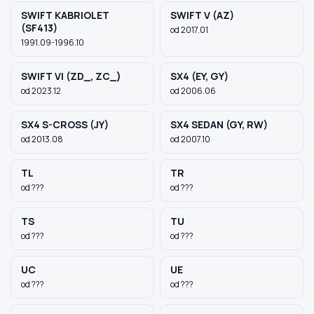
SWIFT KABRIOLET
SWIFT V (AZ)
(SF413)
od 2017.01
1991.09-1996.10
SWIFT VI (ZD_, ZC_)
SX4 (EY, GY)
od 2023.12
od 2006.06
SX4 S-CROSS (JY)
SX4 SEDAN (GY, RW)
od 2013.08
od 2007.10
TL
TR
od ???
od ???
TS
TU
od ???
od ???
UC
UE
od ???
od ???