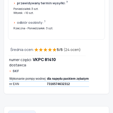
?
przewidywany termin wysyłki:
Poniedziałek:3 szt.
Wtorek: >10 szt.
?
odbiór osobisty:
Rzeczna - Poniedziałek: 3 szt.
★
★
★
★
★
Średnia ocen:
5
/
5
(
24
ocen)
VKPC 81410
numer części:
dostawca:
SKF
Wykonanie pompy wodnej
dla napędu paskiem zębatym
nr EAN
7316574632312