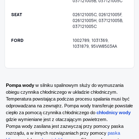
037121005B, 037121005C
SEAT
026121005C, 026121005F,
026121005H, 037121005B,
037121005C
FORD
1002789, 1031369,
1031879, 95VW8503AA
Pompa wody
w silniku spalinowym służy do wymuszania
obiegu czynnika chłodniczego w układzie chłodniczym.
Temperatura powstająca podczas procesu spalania musi być
odprowadzana na zewnątrz. Pompa wody transferuje powstałe
ciepło za pomocą czynnika chłodniczego do
chłodnicy wody
gdzie wymieniane jest z otaczającym powietrzem.
Pompa wody zasilana jest zazwyczaj przy pomocy paska
rozrządu, a w innych rozwiązaniach przy pomocy
paska