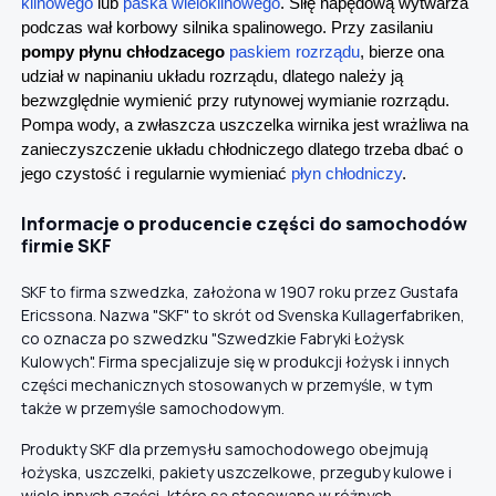
klinowego
lub
paska wieloklinowego
. Siłę napędową wytwarza
podczas wał korbowy silnika spalinowego. Przy zasilaniu
pompy płynu chłodzacego
paskiem rozrządu
, bierze ona
udział w napinaniu układu rozrządu, dlatego należy ją
bezwzględnie wymienić przy rutynowej wymianie rozrządu.
Pompa wody, a zwłaszcza uszczelka wirnika jest wrażliwa na
zanieczyszczenie układu chłodniczego dlatego trzeba dbać o
jego czystość i regularnie wymieniać
płyn chłodniczy
.
Informacje o producencie części do samochodów
firmie SKF
SKF to firma szwedzka, założona w 1907 roku przez Gustafa
Ericssona. Nazwa "SKF" to skrót od Svenska Kullagerfabriken,
co oznacza po szwedzku "Szwedzkie Fabryki Łożysk
Kulowych". Firma specjalizuje się w produkcji łożysk i innych
części mechanicznych stosowanych w przemyśle, w tym
także w przemyśle samochodowym.
Produkty SKF dla przemysłu samochodowego obejmują
łożyska, uszczelki, pakiety uszczelkowe, przeguby kulowe i
wiele innych części, które są stosowane w różnych