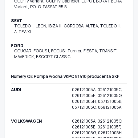
GOLF IV Variant, GOLF IV Cabriolet, LUPO I, BORA I, BORA
Variant, POLO, PASSAT B5.5
SEAT
TOLEDO II, LEON, IBIZA III, CORDOBA, ALTEA, TOLEDO III,
ALTEA XL
FORD
COUGAR, FOCUS I, FOCUS I Turnier, FIESTA, TRANSIT,
MAVERICK, ESCORT CLASSIC
Numery OE Pompa wodna VKPC 81410 producenta SKF
AUDI
026121005A, 026121005C,
026121005E, 026121005G,
026121005H, 037121005B,
037121005C, 068121005A
VOLKSWAGEN
026121005A, 026121005C,
026121005E, 026121005F,
026121005G, 026121005H,