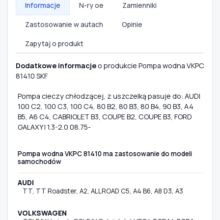
Informacje
N-ry oe
Zamienniki
Zastosowanie w autach
Opinie
Zapytaj o produkt
Dodatkowe informacje
o produkcie Pompa wodna VKPC
81410 SKF
Pompa cieczy chłodzącej, z uszczelką pasuje do: AUDI
100 C2, 100 C3, 100 C4, 80 B2, 80 B3, 80 B4, 90 B3, A4
B5, A6 C4, CABRIOLET B3, COUPE B2, COUPE B3, FORD
GALAXY I 1.3-2.0 08.75-
Pompa wodna VKPC 81410 ma zastosowanie do modeli
samochodów
AUDI
TT, TT Roadster, A2, ALLROAD C5, A4 B6, A8 D3, A3
VOLKSWAGEN