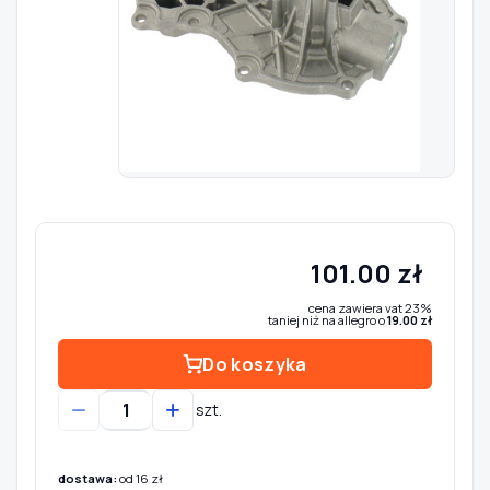
Szukaj pasujących części
Anuluj
101.00 zł
cena zawiera vat 23%
taniej niż na allegro o
19.00 zł
Do koszyka
szt.
dostawa:
od 16 zł