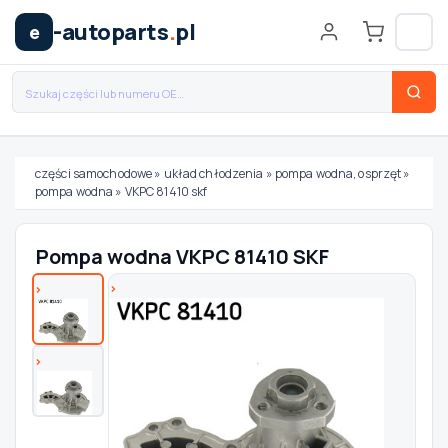
-autoparts
.
pl
e
części samochodowe
»
układ chłodzenia
»
pompa wodna, osprzęt
»
pompa wodna
»
VKPC 81410 skf
Wybierz swój pojazd
Pompa wodna VKPC 81410 SKF
MARKA
MODEL
TYP / SILNIK