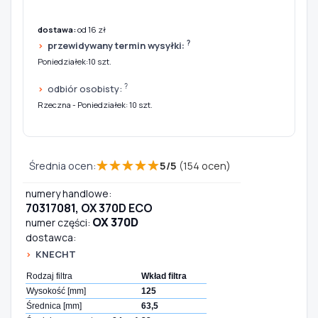
dostawa:
od 16 zł
?
przewidywany termin wysyłki:
Poniedziałek:10 szt.
?
odbiór osobisty:
Rzeczna - Poniedziałek: 10 szt.
★
★
★
★
★
Średnia ocen:
5
/
5
(
154
ocen)
numery handlowe:
70317081, OX 370D ECO
OX 370D
numer części:
dostawca:
KNECHT
Rodzaj filtra
Wkład filtra
Wysokość [mm]
125
Średnica [mm]
63,5