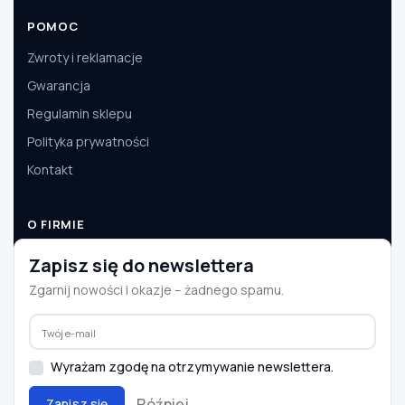
POMOC
Zwroty i reklamacje
Gwarancja
Regulamin sklepu
Polityka prywatności
Kontakt
O FIRMIE
O nas
Zapisz się do newslettera
Dane firmy
Zgarnij nowości i okazje – żadnego spamu.
Aktualności
Współpraca B2B
Wyrażam zgodę na otrzymywanie newslettera.
Później
Zapisz się