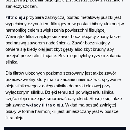
przepływa przez filtr oleju gdzie jest oczyszczony z wszelkich
zanieczyszczeń.
Filtr oleju
przybiera zazwyczaj postać metalowej puszki jest
wypełniony czynnikiem filtrującym w postaci bibuły ułożonej w
harmonijkę celem zwiększenia powierzchni filtrującej.
Wewnątrz filtra znajduje się zawór bocznikujący znany także
pod nazwą zaworem nadciśnienia. Zawór bocznikujący
otwiera się kiedy olej jest zbyt gęsty albo zbyt brudny aby
przejść przez sito filtrujące. Bez niego byłoby ryzyko zatarcia
silnika.
Dla filtrów ułożonych poziomo stosowany jest także zawór
przeciwzwrotny który ma za zadanie uniemożliwić spływanie
oleju silnikowego z całego silnika do miski olejowej przy
wyłączonym silniku. Dzięki temu tuż po włączeniu silnika
część oleju może już smarować cały układ. Stosuje się także
wkłady filtra oleju
tak zwane
. Wkład ma postać zwiniętej
bibuły w formie harmonijkii jest umieszczany jest w puszce
filtra oleju.