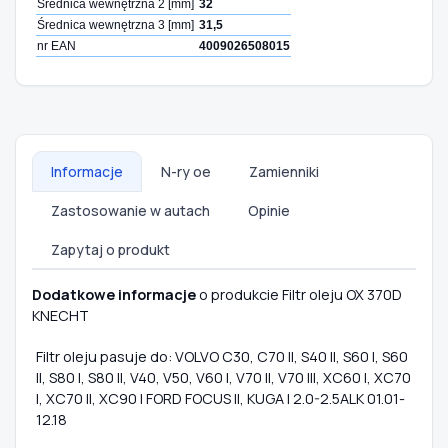
Średnica wewnętrzna 2 [mm]
32
Średnica wewnętrzna 3 [mm]
31,5
nr EAN
4009026508015
Informacje
N-ry oe
Zamienniki
Zastosowanie w autach
Opinie
Zapytaj o produkt
Dodatkowe informacje
o produkcie Filtr oleju OX 370D
KNECHT
Filtr oleju pasuje do: VOLVO C30, C70 II, S40 II, S60 I, S60
II, S80 I, S80 II, V40, V50, V60 I, V70 II, V70 III, XC60 I, XC70
I, XC70 II, XC90 I FORD FOCUS II, KUGA I 2.0-2.5ALK 01.01-
12.18