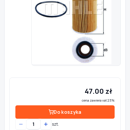
Szukaj pasujących części
Anuluj
47.00 zł
cena zawiera vat 23%
Do koszyka
szt.