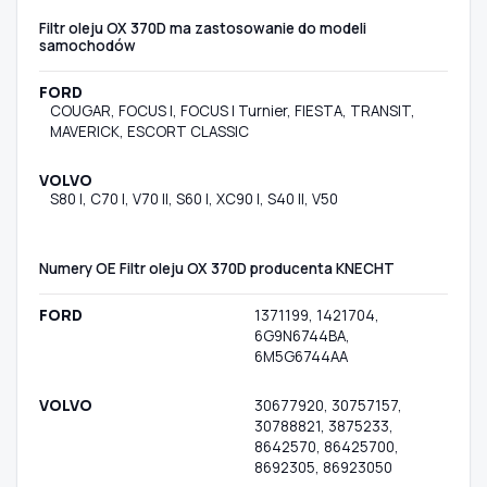
Filtr oleju OX 370D ma zastosowanie do modeli
samochodów
FORD
COUGAR, FOCUS I, FOCUS I Turnier, FIESTA, TRANSIT,
MAVERICK, ESCORT CLASSIC
VOLVO
S80 I, C70 I, V70 II, S60 I, XC90 I, S40 II, V50
Numery OE Filtr oleju OX 370D producenta KNECHT
FORD
1371199, 1421704,
6G9N6744BA,
6M5G6744AA
VOLVO
30677920, 30757157,
30788821, 3875233,
8642570, 86425700,
8692305, 86923050