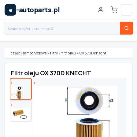
-autoparts
.
pl
e
części samochodowe
»
filtry
»
filtr oleju
»
OX 370D knecht
Wybierz swój pojazd
Filtr oleju OX 370D KNECHT
MARKA
MODEL
TYP / SILNIK